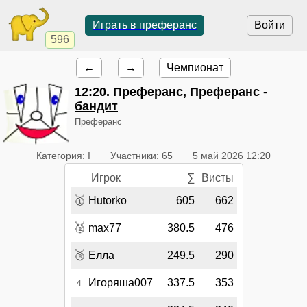
Играть в преферанс
Войти
596
←
→
Чемпионат
12:20
. Преферанс, Преферанс -
бандит
Преферанс
Категория: I
Участники: 65
5 май 2026 12:20
Игрок
∑
Висты
🥇
Hutorko
605
662
🥈
max77
380.5
476
🥉
Елла
249.5
290
Игоряша007
337.5
353
4