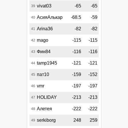
vivat03
-65
-65
39
АсияАлькар
-68.5
-59
40
Arina36
-82
-82
41
mago
-115
-115
42
Фин84
-116
-116
43
tamp1945
-121
-121
44
пат10
-159
-152
45
vmr
-197
-197
46
HOLIDAY
-213
-213
47
Алетея
-222
-222
48
serkiborg
248
259
49