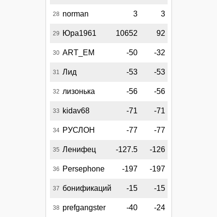
norman
3
3
28
Юра1961
10652
92
29
ART_EM
-50
-32
30
Лид
-53
-53
31
лизонька
-56
-56
32
kidav68
-71
-71
33
РУСЛОН
-77
-77
34
Ленифец
-127.5
-126
35
Persephone
-197
-197
36
бонификаций
-15
-15
37
prefgangster
-40
-24
38