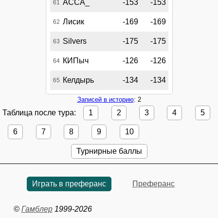
АССА_
-153
-153
61
Лисик
-169
-169
62
Silvers
-175
-175
63
КИПыч
-126
-126
64
Келдырь
-134
-134
65
Записей в историю
: 2
Таблица после тура:
1
2
3
4
5
6
7
8
9
10
Турнирные баллы
Играть в преферанс
Преферанс
©
Гамблер
1999-2026