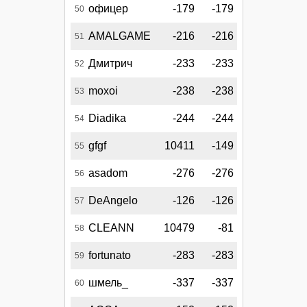
офицер
-179
-179
50
AMALGAME
-216
-216
51
Дмитрич
-233
-233
52
moxoi
-238
-238
53
Diadika
-244
-244
54
gfgf
10411
-149
55
asadom
-276
-276
56
DeAngelo
-126
-126
57
CLEANN
10479
-81
58
fortunato
-283
-283
59
шмель_
-337
-337
60