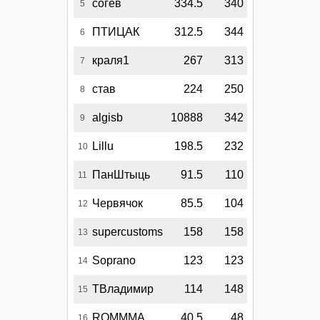
согев
334.5
340
5
ПТИЦАК
312.5
344
6
краля1
267
313
7
став
224
250
8
algisb
10888
342
9
Lillu
198.5
232
10
ПанШтыць
91.5
110
11
Червячок
85.5
104
12
supercustoms
158
158
13
Soprano
123
123
14
ТВладимир
114
148
15
ROMMMA
40.5
48
16