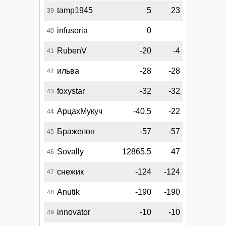
tamp1945
5
23
39
infusoria
0
40
RubenV
-20
-4
41
ильва
-28
-28
42
foxystar
-32
-32
43
АрцахМукуч
-40.5
-22
44
Бражелон
-57
-57
45
Sovally
12865.5
47
46
снежик
-124
-124
47
Anutik
-190
-190
48
innovator
-10
-10
49