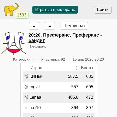
Играть в преферанс
Войти
1533
←
→
Чемпионат
20:20
. Преферанс, Преферанс -
бандит
Преферанс
Категория: I
Участники: 92
15 апр 2026 20:20
Игрок
∑
Висты
🥇
КИПыч
587.5
635
🥈
rogvit
557
605
🥉
Lenaa
405.6
472
пат10
364
397
4