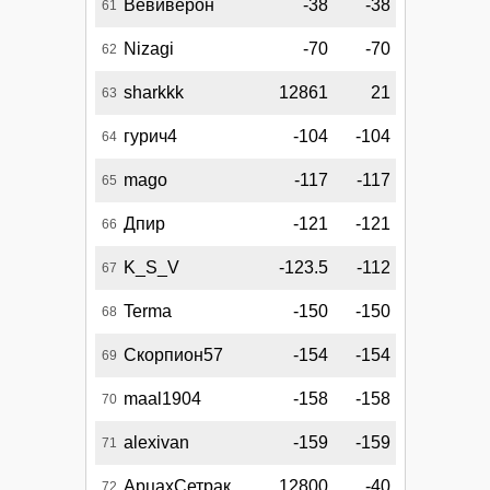
Вевиверон
-38
-38
61
Nizagi
-70
-70
62
sharkkk
12861
21
63
гурич4
-104
-104
64
mago
-117
-117
65
Дпир
-121
-121
66
K_S_V
-123.5
-112
67
Terma
-150
-150
68
Скорпион57
-154
-154
69
maal1904
-158
-158
70
alexivan
-159
-159
71
АрцахСетрак
12800
-40
72