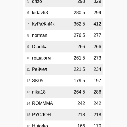
drizo
298
329
5
kidav68
280.5
299
6
КуРаЖнИк
362.5
412
7
norman
276.5
277
8
Diadika
266
266
9
гошаюгм
261.5
273
10
Рейчел
221.5
234
11
SK05
179.5
197
12
nika18
264.5
286
13
ROMMMA
242
242
14
РУСЛОН
218
218
15
Hutorko
166
170
16