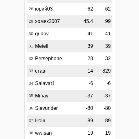
юрий03
62
62
28
хомяк2007
45.4
99
29
gridov
41
41
30
Metell
39
39
31
Persephone
28
32
32
став
14
829
33
Salavat1
-6
-6
34
Mihay
-37
-37
35
Slavunder
-80
-80
36
Нэш
89
89
37
wwisan
19
19
38