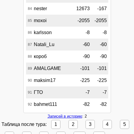
nester
12673
-167
84
moxoi
-2055
-2055
85
karlsson
-8
-8
86
Natali_Lu
-60
-60
87
короб
-90
-90
88
AMALGAME
-101
-101
89
maksim17
-225
-225
90
ГТО
-7
-7
91
bahmet111
-82
-82
92
Записей в историю
: 2
Таблица после тура:
1
2
3
4
5