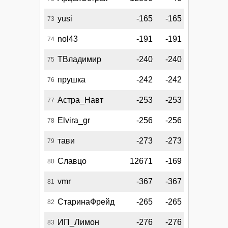
yusi
-165
-165
73
nol43
-191
-191
74
ТВладимир
-240
-240
75
прушка
-242
-242
76
Астра_Навт
-253
-253
77
Elvira_gr
-256
-256
78
тави
-273
-273
79
Славцо
12671
-169
80
vmr
-367
-367
81
СтаринаФрейд
-265
-265
82
ИП_Лимон
-276
-276
83