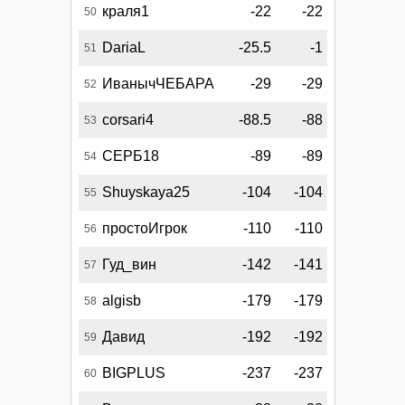
краля1
-22
-22
50
DariaL
-25.5
-1
51
ИванычЧЕБАРА
-29
-29
52
corsari4
-88.5
-88
53
СЕРБ18
-89
-89
54
Shuyskaya25
-104
-104
55
простоИгрок
-110
-110
56
Гуд_вин
-142
-141
57
algisb
-179
-179
58
Давид
-192
-192
59
BIGPLUS
-237
-237
60