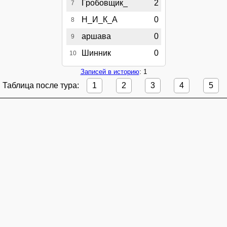
Гробовщик_
2
7
Н_И_К_А
0
8
аршава
0
9
Шинник
0
10
Записей в историю
: 1
Таблица после тура:
1
2
3
4
5