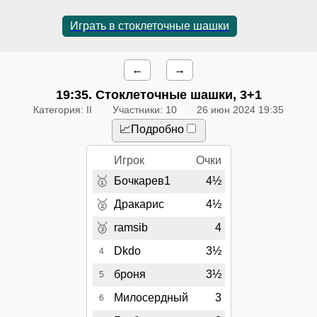
Играть в стоклеточные шашки
←
→
19:35
. Стоклеточные шашки, 3+1
Категория: II
Участники: 10
26 июн 2024 19:35
📈Подробно
Игрок
Очки
🥇
Бочкарев1
4½
🥈
Дракарис
4½
🥉
ramsib
4
Dkdo
3½
4
броня
3½
5
Милосердный
3
6