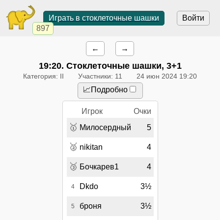
Играть в стоклеточные шашки
Войти
897
←
→
19:20
. Стоклеточные шашки, 3+1
Категория: II
Участники: 11
24 июн 2024 19:20
📈Подробно
Игрок
Очки
🥇
Милосердный
5
🥈
nikitan
4
🥉
Бочкарев1
4
Dkdo
3½
4
броня
3½
5