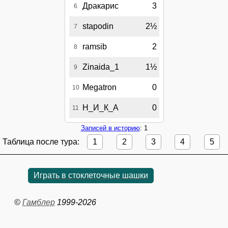
Дракарис
3
6
stapodin
2½
7
ramsib
2
8
Zinaida_1
1½
9
Megatron
0
10
Н_И_К_А
0
11
Записей в историю
: 1
Таблица после тура:
1
2
3
4
5
Играть в стоклеточные шашки
©
Гамблер
1999-2026