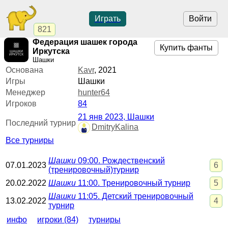
Играть
Войти
821
Федерация шашек города
Купить фанты
Иркутска
Шашки
Основана
Kavr
,
2021
Игры
Шашки
Менеджер
hunter64
Игроков
84
21 янв 2023
, Шашки
Последний турнир
DmitryKalina
Все турниры
Шашки
09:00
. Рождественский
07.01.2023
6
(тренировочный)турнир
20.02.2022
Шашки
11:00
. Тренировочный турнир
5
Шашки
11:05
. Детский тренировочный
13.02.2022
4
турнир
инфо
игроки (84)
турниры