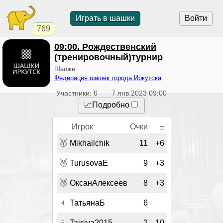
Играть в шашки
Войти
769
09:00
. Рождественский
(тренировочный)турнир
Шашки
Федерация шашек города Иркутска
Участники: 6
7 янв 2023 09:00
📈Подробно
Игрок
Очки
±
🥇
Mikhailchik
11
+6
🥈
TurusovaE
9
+3
🥉
ОксанАлексеев
8
+3
ТатьянаБ
6
4
Taisiya2015
2
-10
5