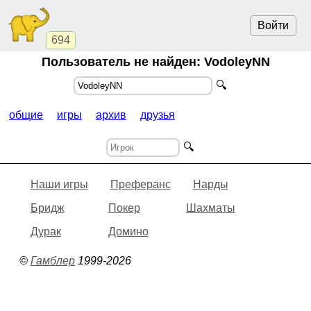
Войти
694
Пользователь не найден:
VodoleyNN
🔍
общие
игры
архив
друзья
🔍
Наши игры
Преферанс
Нарды
Бридж
Покер
Шахматы
Дурак
Домино
©
Гамблер
1999-2026