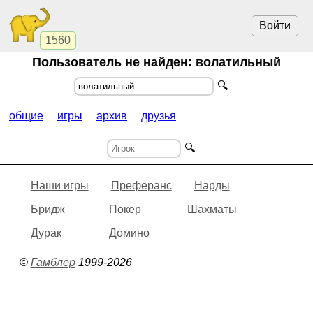
Войти
1560
Пользователь не найден:
волатильный
🔍
общие
игры
архив
друзья
🔍
Наши игры
Преферанс
Нарды
Бридж
Покер
Шахматы
Дурак
Домино
©
Гамблер
1999-2026