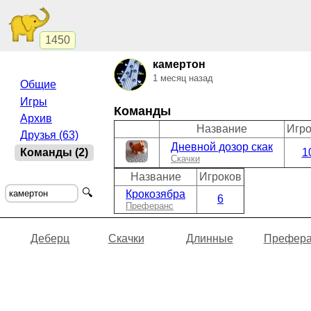
1450
камертон
1 месяц назад
Общие
Игры
Команды
Архив
Название
Игро
Друзья (63)
Дневной дозор скак
Команды (2)
1
Скачки
Название
Игроков
🔍
Крокозябра
6
Преферанс
Деберц
Скачки
Длинные
Префера