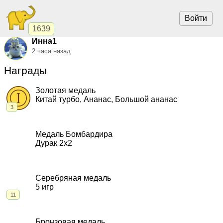
Войти
1639
Инна1
2 часа назад
Награды
Золотая медаль
Китай турбо, Ананас, Большой ананас
3
2021, Китай турбо.
"Шёлковый Путь Турбо"
,
командный кубок
2020, Ананас.
"Шёлковый Путь Ананас"
,
чемпионат
Медаль Бомбардира
2020, Большой ананас.
"Большой Шелковый"
,
командный
Дурак 2х2
кубок
2014, Дурак 2х2.
"Черный скорпион"
,
командный кубок
Серебряная медаль
5 игр
11
2025, Ананас.
"Валенки в ананасах"
,
командный кубок
2025, Большой ананас.
"Май 32 Огромный"
,
командный
Бронзовая медаль