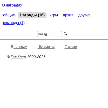
2017, Преферанс.
"Русская рулетка"
,
командный кубок
О наградах
2016, Преферанс.
"Русская рулетка"
,
командный кубок
2014, Преферанс.
"Русская рулетка"
,
командный кубок
2009, Преферанс. ,
общие
Награды (16)
игры
архив
друзья
командный кубок
команды (1)
🔍
Длинные
Шахматы
Скачки
©
Гамблер
1999-2026