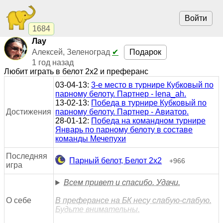
Войти
1684
Лау
Подарок
Алексей, Зеленоград
✔
1 год назад
Любит играть в белот 2x2 и преферанс
03-04-13:
3-е место в турнире Кубковый по
парному белоту. Партнер - lena_ah.
13-02-13:
Победа в турнире Кубковый по
Достижения
парному белоту. Партнер - Авиатор.
28-01-12:
Победа на командном турнире
Январь по парному белоту в составе
команды Мечепухи
Последняя
Парный белот, Белот 2x2
+966
игра
Всем привет и спасибо. Удачи.
О себе
В преферансе на БК несу слабую-слабую.
Будьте внимательны.