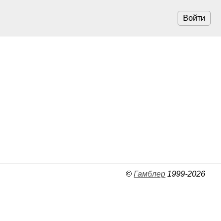
Войти
©
Гамблер
1999-2026