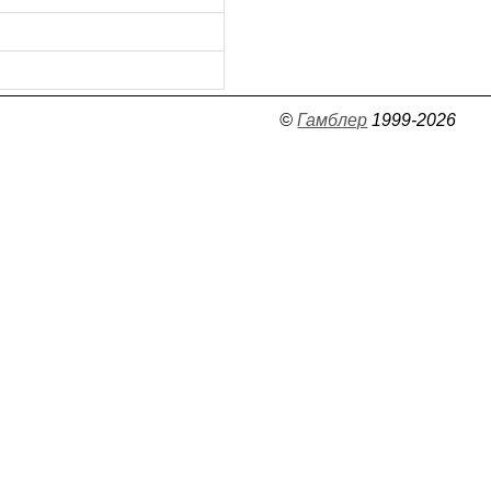
©
Гамблер
1999-2026