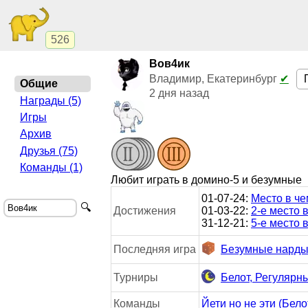
526
Вов4ик
Владимир, Екатеринбург
✔
Общие
2 дня назад
Награды (5)
Игры
Архив
Друзья (75)
Команды (1)
Любит играть в домино-5 и безумные
01-07-24:
Место в че
🔍
Достижения
01-03-22:
2-е место 
31-12-21:
5-е место 
Последняя игра
Безумные нарды
Турниры
Белот, Регулярн
Команды
Йети но не эти (Бело