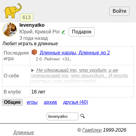
Войти
613
levenyatko
Подарок
Юрий, Кривой Рог
✔
3 года назад
Любит играть в длинные
Длинные нарды, Длинные до 2
Последняя
игра
2:0. Рейтинг: +31
↑
Не удерживай то, что уходит, и не
О себе
отталкивай то, что приходит... И тогда
счастье само найдет тебя!..
В клубе
18 лет
Общие
игры
архив
друзья (40)
🔍
©
Гамблер
1999-2026
Длинные