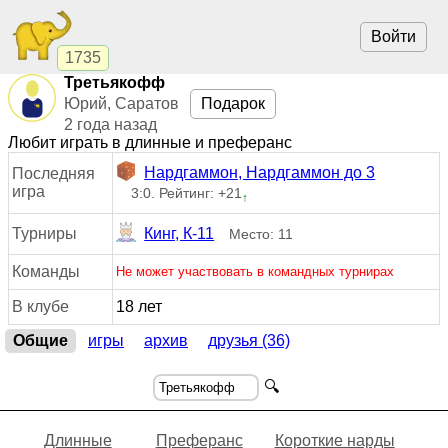
Войти
1735
Третьякофф
Юрий, Саратов
Подарок
2 года назад
Любит играть в длинные и преферанс
Нардгаммон, Нардгаммон до 3
Последняя
игра
3:0. Рейтинг: +21
↑
Турниры
Кинг, К-11
Место: 11
Команды
Не может участвовать в командных турнирах
В клубе
18 лет
Общие
игры
архив
друзья (36)
🔍
Длинные
Преферанс
Короткие нарды