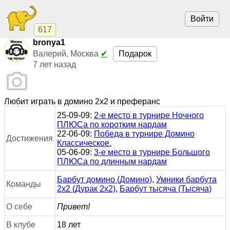
Войти
617
bronya1
Подарок
Валерий, Москва
✔
7 лет назад
Любит играть в домино 2x2 и преферанс
25-09-09:
2-е место в турнире Ночного
ПЛЮСа по коротким нардам
22-06-09:
Победа в турнире Домино
Достижения
Классическое.
05-06-09:
3-е место в турнире Большого
ПЛЮСа по длинным нардам
Барбут домино (Домино)
,
Умники барбута
Команды
2х2 (Дурак 2х2)
,
Барбут тысяча (Тысяча)
О себе
Привет!
В клубе
18 лет