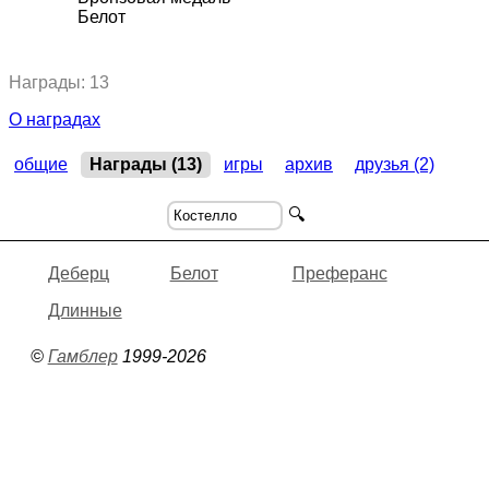
2020, Белот.
"Наири"
,
командный кубок
Белот
2020, Белот.
"Наири"
,
чемпионат
2023, Белот.
"Дружные Памплезавры"
,
командный кубок
Награды: 13
О наградах
общие
Награды (13)
игры
архив
друзья (2)
🔍
Деберц
Белот
Преферанс
Длинные
©
Гамблер
1999-2026