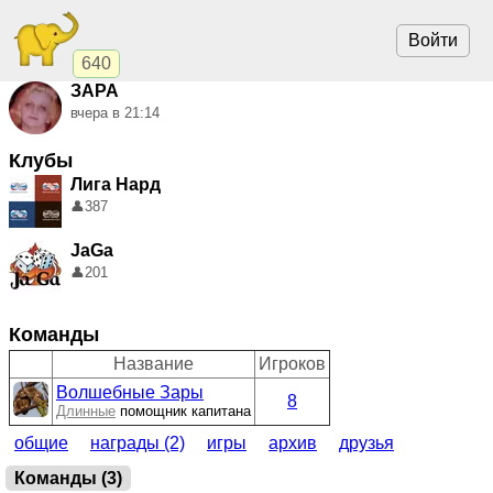
Войти
640
ЗАРА
вчера в 21:14
Клубы
Лига Нард
👤
387
JaGa
👤
201
Команды
Название
Игроков
Волшебные Зары
8
Длинные
помощник капитана
общие
награды (2)
игры
архив
друзья
Команды (3)