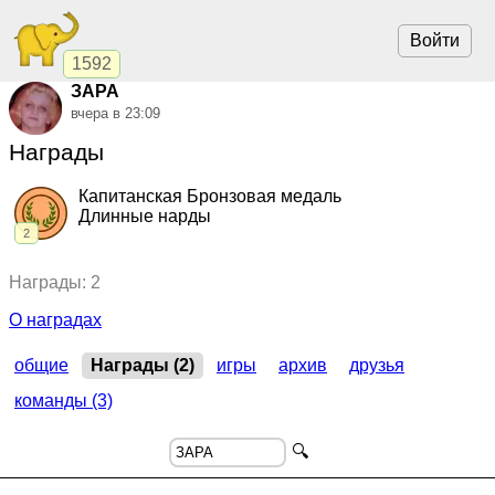
Войти
1592
ЗАРА
вчера в 23:09
Награды
Капитанская Бронзовая медаль
Длинные нарды
2
2024, Длинные нарды.
"Волшебные Зары"
,
командный кубок
Награды: 2
2023, Длинные нарды.
"Волшебные Зары"
,
командный кубок
О наградах
общие
Награды (2)
игры
архив
друзья
команды (3)
🔍