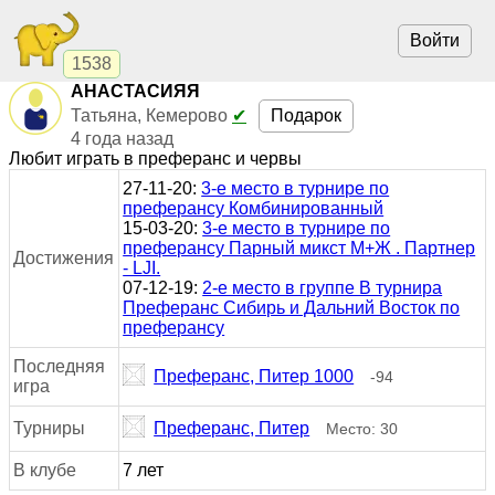
Войти
1538
АНАСТАСИЯЯ
Подарок
Татьяна, Кемерово
✔
4 года назад
Любит играть в преферанс и червы
27-11-20:
3-е место в турнире по
преферансу Комбинированный
15-03-20:
3-е место в турнире по
преферансу Парный микст М+Ж . Партнер
Достижения
- LJI.
07-12-19:
2-е место в группе В турнира
Преферанс Сибирь и Дальний Восток по
преферансу
Последняя
Преферанс, Питер 1000
-94
игра
Турниры
Преферанс, Питер
Место: 30
В клубе
7 лет