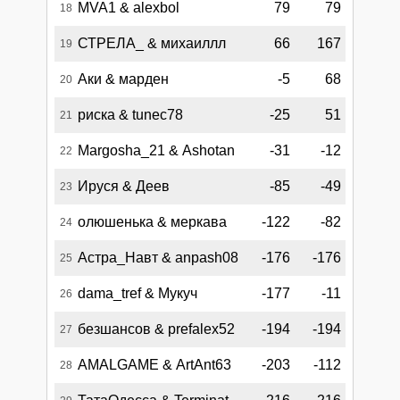
MVA1 & alexbol
79
79
18
СТРЕЛА_ & михаиллл
66
167
19
Аки & марден
-5
68
20
риска & tunec78
-25
51
21
Margosha_21 & Ashotan
-31
-12
22
Ируся & Деев
-85
-49
23
олюшенька & меркава
-122
-82
24
Астра_Навт & anpash08
-176
-176
25
dama_tref & Мукуч
-177
-11
26
безшансов & prefalex52
-194
-194
27
AMALGAME & ArtAnt63
-203
-112
28