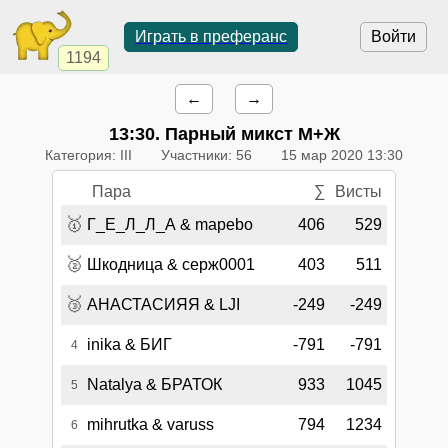
Играть в преферанс
Войти
1194
←
→
13:30
. Парный микст М+Ж
Категория: III
Участники: 56
15 мар 2020 13:30
Пара
∑
Висты
🥇
Г_Е_Л_Л_А & mapebo
406
529
🥈
Шкодница & серж0001
403
511
🥉
АНАСТАСИЯЯ & LJI
-249
-249
inika & БИГ
-791
-791
4
Natalya & БРАТОК
933
1045
5
mihrutka & varuss
794
1234
6