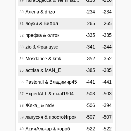
ТатаОдесса & Terminator_5
-216
-216
29
Алена & drizo
-234
-234
30
лоухи & ВиХол
-265
-265
31
префка & олток
-335
-335
32
zio & Французс
-341
-244
33
Mosdance & kmk
-352
-352
34
actrisa & MAN_E
-385
-385
35
Pastorall & Владимир45
-441
-441
36
ExpertALL & maal1904
-503
-503
37
Жека_ & mdv
-506
-394
38
лапусяя & простоИгрок
-507
-507
39
АсияАлькар & короб
-522
-522
40