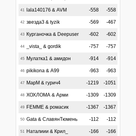
lala140176 & AVM
-558
-558
41
звезда3 & tyzik
-569
-467
42
Курганочка & Deepuser
-602
-602
43
_vista_ & gordik
-757
-757
44
Мулатка1 & амидон
-914
-914
45
pikikona & А99
-963
-963
46
МарМ & гурич4
-1219
-1051
47
ХОХЛОМА & Арми
-1309
-1309
48
FEMME & ромасик
-1367
-1367
49
Gata & СлавянТюмень
-112
-112
50
Наталиии & Крил_
-166
-166
51