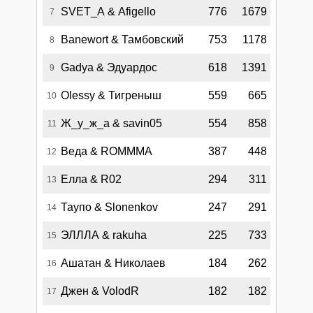
SVET_A & Afigello
776
1679
7
Banewort & Тамбовский
753
1178
8
Gadya & Эдуардос
618
1391
9
Olessy & Тигреныш
559
665
10
Ж_у_ж_а & savin05
554
858
11
Веда & ROMMMA
387
448
12
Елла & R02
294
311
13
Таупо & Slonenkov
247
291
14
ЭЛЛЛА & rakuha
225
733
15
Ашатан & Николаев
184
262
16
Джен & VolodR
182
182
17