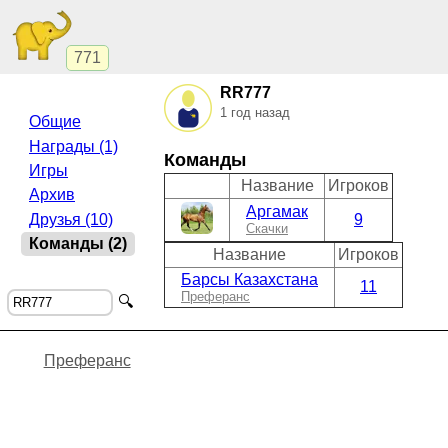
771
RR777
1 год назад
Общие
Награды (1)
Команды
Игры
Название
Игроков
Архив
Аргамак
Друзья (10)
9
Скачки
Команды (2)
Название
Игроков
Барсы Казахстана
11
Преферанс
🔍
Преферанс