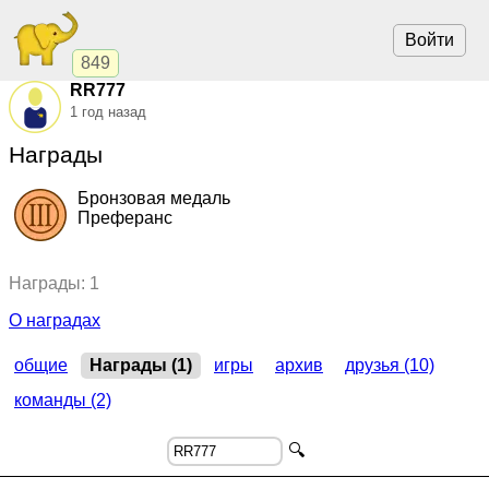
Войти
849
RR777
1 год назад
Награды
Бронзовая медаль
Преферанс
2022, Преферанс.
"Барсы Казахстана"
,
чемпионат
Награды: 1
О наградах
общие
Награды (1)
игры
архив
друзья (10)
команды (2)
🔍