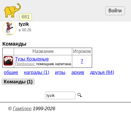
Войти
681
tyzik
в 00:26
Команды
Название
Игроков
Тузы Козырные
7
Преферанс
помощник капитана
общие
награды (1)
игры
архив
друзья (84)
Команды (1)
🔍
©
Гамблер
1999-2026