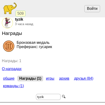
Войти
509
tyzik
3 часа назад
Награды
Бронзовая медаль
Преферанс: гусарик
2019, Преферанс: гусарик.
"Гусарский стан"
,
командный
Награды: 1
кубок
О наградах
общие
Награды (1)
игры
архив
друзья (84)
команды (1)
🔍