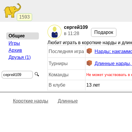
1593
сергей109
Подарок
в 11:28
Общие
Любит играть в короткие нарды и дли
Игры
Архив
Последняя игра
Нарды: накгаммо
Друзья (1)
Турниры
Длинные нарды, 
🔍
Команды
Не может участвовать в
В клубе
13 лет
Короткие нарды
Длинные