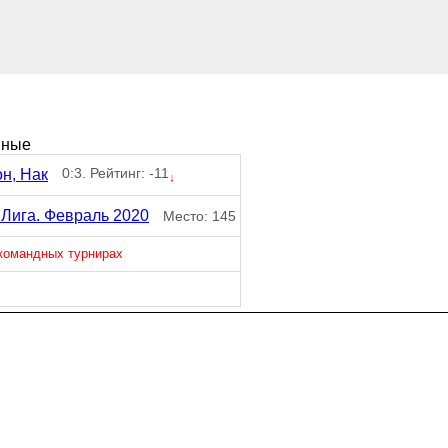
нные
0:3. Рейтинг: -11
н, Нак
↓
Лига. Февраль 2020
Место: 145
 командных турнирах