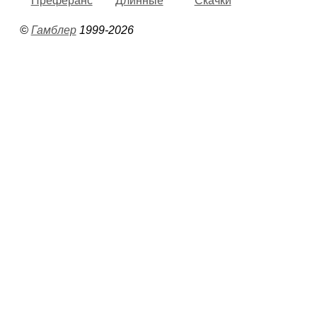
Преферанс
Длинные
Скачки
©
Гамблер
1999-2026