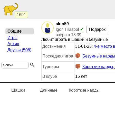
1691
slon59
Подарок
Igor, Tiraspol
✔
Общие
вчера в 13:39
Игры
Любит играть в шашки и безумные
Архив
Достижения
31-01-23:
4-е место 
Друзья (508)
Последняя игра
Безумные нарды
🔍
Турниры
Короткие нарды
В клубе
15 лет
Шашки
Длинные
Короткие нарды