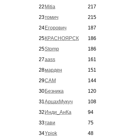
22
Mitia
217
23
томич
215
24
Егорович
187
25
КРАСНОЯРСК
186
25
Stomp
186
27
aass
161
28
марден
151
29
CAM
144
30
Безника
120
31
АрцахМукуч
108
32
Инди_АнКа
94
33
тави
75
34
Ypiok
48