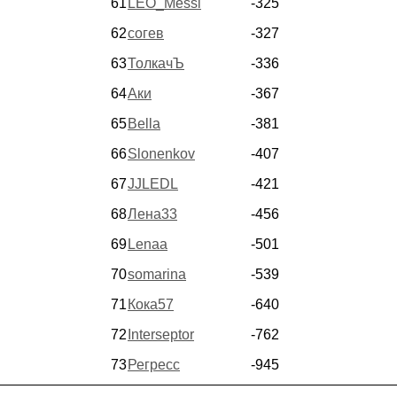
61
LEO_Messi
-325
62
согев
-327
63
ТолкачЪ
-336
64
Аки
-367
65
Bella
-381
66
Slonenkov
-407
67
JJLEDL
-421
68
Лена33
-456
69
Lenaa
-501
70
somarina
-539
71
Кока57
-640
72
Interseptor
-762
73
Регресс
-945