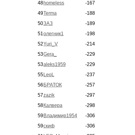
48
homeless
-167
49
Terma
-188
50
ЗАЗ
-189
51
олегник1
-198
52
Yuri_V
-214
53
Gera_
-229
53
aleks1959
-229
55
LeoL
-237
56
БРАТОК
-257
57
zazik
-297
58
Калвера
-298
59
Владимир1954
-306
59
скиф
-306