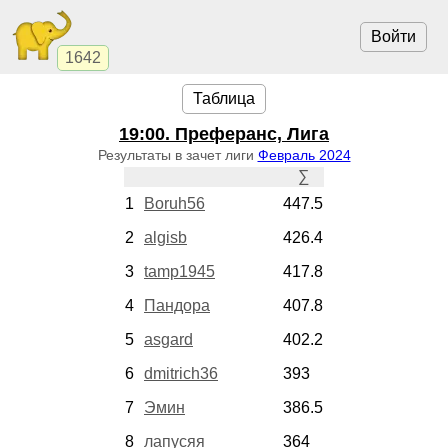
Войти
1642
Таблица
19:00
. Преферанс, Лига
Результаты в зачет лиги
Февраль 2024
∑
1
Boruh56
447.5
2
algisb
426.4
3
tamp1945
417.8
4
Пандора
407.8
5
asgard
402.2
6
dmitrich36
393
7
Эмин
386.5
8
лапусяя
364