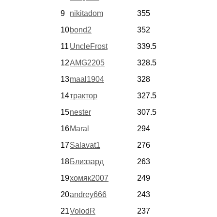
9
nikitadom
355
10
bond2
352
11
UncleFrost
339.5
12
AMG2205
328.5
13
maal1904
328
14
трактор
327.5
15
nester
307.5
16
Maral
294
17
Salavat1
276
18
Близзард
263
19
хомяк2007
249
20
andrey666
243
21
VolodR
237