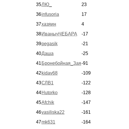
35
ЛЮ_
23
36
infusoria
17
37
хазяин
4
38
ИванычЧЕБАРА
-17
39
pegasik
-21
40
Даша
-25
41
Бронебойная_Зая
-91
42
kidav68
-109
43
СЛВ1
-122
44
Hutorko
-128
45
Afchik
-147
46
vasiliska22
-161
47
mk631
-164