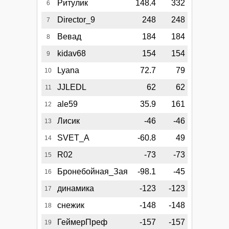
Ритулик
148.4
332
6
Director_9
248
248
7
Вевад
184
184
8
kidav68
154
154
9
Lyana
72.7
79
10
JJLEDL
62
62
11
ale59
35.9
161
12
Лисик
-46
-46
13
SVET_A
-60.8
49
14
R02
-73
-73
15
Бронебойная_Зая
-98.1
-45
16
динамика
-123
-123
17
снежик
-148
-148
18
ГеймерПреф
-157
-157
19