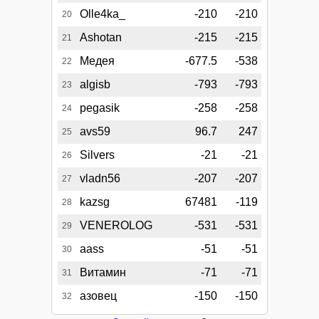
Olle4ka_
-210
-210
20
Ashotan
-215
-215
21
Медея
-677.5
-538
22
algisb
-793
-793
23
pegasik
-258
-258
24
avs59
96.7
247
25
Silvers
-21
-21
26
vladn56
-207
-207
27
kazsg
67481
-119
28
VENEROLOG
-531
-531
29
aass
-51
-51
30
Витамин
-71
-71
31
азовец
-150
-150
32