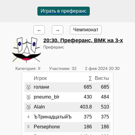
Играть в преферанс
←
→
Чемпионат
20:30
. Преферанс, ВМК на 3-х
Преферанс
Категория: II
Участники: 32
2 фев 2024 20:30
Игрок
∑
Висты
🥇
голани
685
685
🥈
pneumo_blr
430
484
🥉
Alaln
403.8
510
ЪТринадцатыйЪ
375
375
4
Persephone
186
186
5