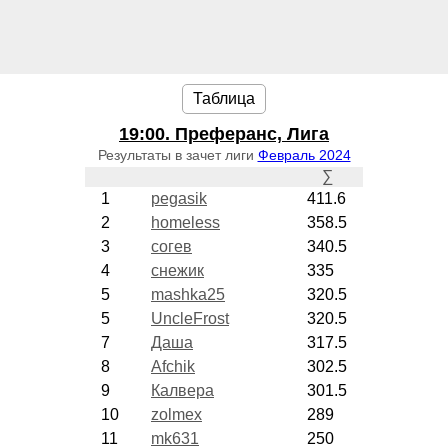
Таблица
19:00
. Преферанс, Лига
Результаты в зачет лиги
Февраль 2024
∑
1
pegasik
411.6
2
homeless
358.5
3
согев
340.5
4
снежик
335
5
mashka25
320.5
5
UncleFrost
320.5
7
Даша
317.5
8
Afchik
302.5
9
Калвера
301.5
10
zolmex
289
11
mk631
250