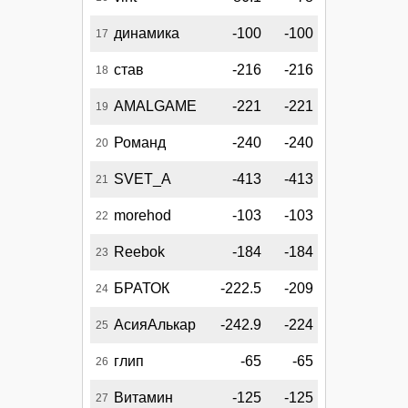
динамика
-100
-100
17
став
-216
-216
18
AMALGAME
-221
-221
19
Романд
-240
-240
20
SVET_A
-413
-413
21
morehod
-103
-103
22
Reebok
-184
-184
23
БРАТОК
-222.5
-209
24
АсияАлькар
-242.9
-224
25
глип
-65
-65
26
Витамин
-125
-125
27