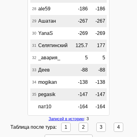
ale59
-186
-186
28
Ашатан
-267
-267
29
YanaS
-269
-269
30
Селятинский
125.7
177
31
_авария_
5
5
32
Деев
-88
-88
33
mogikan
-138
-138
34
pegasik
-147
-147
35
пат10
-164
-164
Записей в историю
: 3
Таблица после тура:
1
2
3
4