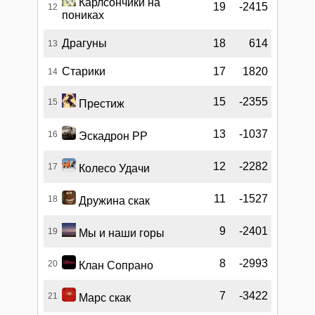
Карлсончики на
19
-2415
12
пониках
Драгуны
18
614
13
Старики
17
1820
14
15
-2355
15
Престиж
13
-1037
16
Эскадрон РР
12
-2282
17
Колесо Удачи
11
-1527
18
Дружина скак
9
-2401
19
Мы и наши горы
8
-2993
20
Клан Сопрано
7
-3422
21
Марс скак