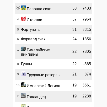
🥉
38
7433
Бавовна скак
37
7964
4
Сто скак
Фартунаты
31
8315
5
Форвард скак
24
1356
6
Гималайские
22
7805
7
пингвины
Гунны
22
-365
8
21
374
9
Трудовые резервы
19
3561
10
Имперский Легион
19
2238
11
Голландец