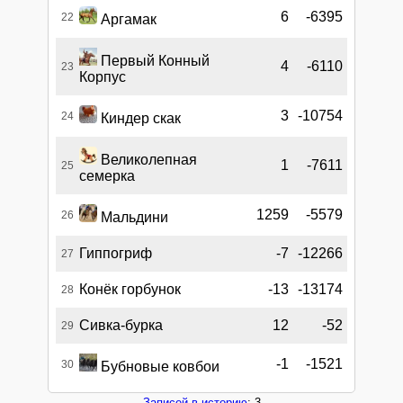
6
-6395
22
Аргамак
Первый Конный
4
-6110
23
Корпус
3
-10754
24
Киндер скак
Великолепная
1
-7611
25
семерка
1259
-5579
26
Мальдини
Гиппогриф
-7
-12266
27
Конёк горбунок
-13
-13174
28
Сивка-бурка
12
-52
29
-1
-1521
30
Бубновые ковбои
Записей в историю
: 3