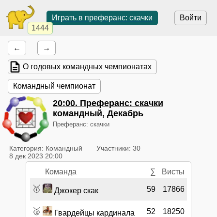
Играть в преферанс: скачки
Войти
1444
←
→
О годовых командных чемпионатах
Командный чемпионат
20:00
. Преферанс: скачки
командный, Декабрь
Преферанс: скачки
Категория: Командный
Участники: 30
8 дек 2023 20:00
Команда
∑
Висты
🥇
59
17866
Джокер скак
🥈
52
18250
Гвардейцы кардинала