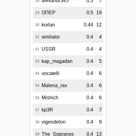
alexandr345
0.5
7
28
ОПЕР
0.5
19
29
korlan
0.44
12
30
similator
0.4
4
31
USSR
0.4
4
31
kap_magadan
0.4
5
33
vocatelli
0.4
6
34
Malena_rax
0.4
6
34
Mishich
0.4
6
34
kp3R
0.4
7
37
vigendelon
0.4
9
38
The_Sopranos
0.4
13
39