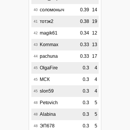
соломоныч
0.39
14
40
тотэк2
0.38
19
41
magik61
0.34
12
42
Kornmax
0.33
13
43
pachuna
0.33
17
44
OlgaFire
0.3
4
45
МСК
0.3
4
45
slon59
0.3
4
45
Petovich
0.3
5
48
Alabina
0.3
5
48
ЭП678
0.3
5
48