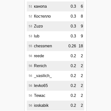
канопа
0.3
6
51
Костелло
0.3
8
52
Zuzo
0.3
9
53
lub
0.3
9
53
chessmen
0.26
18
55
reede
0.2
2
56
Renich
0.2
2
56
_vasilich_
0.2
2
56
levko65
0.2
2
56
Темас
0.2
2
56
ioskabik
0.2
2
56