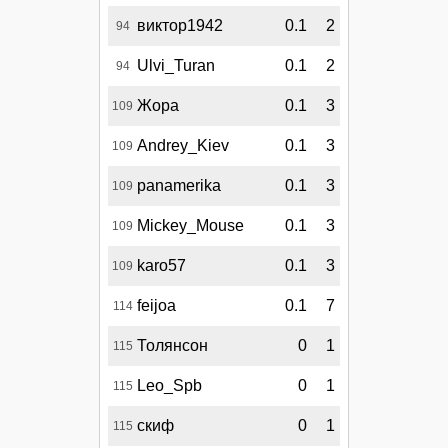
виктор1942
0.1
2
94
Ulvi_Turan
0.1
2
94
Жора
0.1
3
109
Andrey_Kiev
0.1
3
109
panamerika
0.1
3
109
Mickey_Mouse
0.1
3
109
karo57
0.1
3
109
feijoa
0.1
7
114
Толянсон
0
1
115
Leo_Spb
0
1
115
скиф
0
1
115