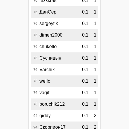
lexxkras
0.1
1
76
ДанСер
0.1
1
76
sergeytik
0.1
1
76
dimen2000
0.1
1
76
chukello
0.1
1
76
Суспицын
0.1
1
76
Varchik
0.1
1
76
wellc
0.1
1
76
vagif
0.1
1
76
poruchik212
0.1
1
76
giddy
0.1
2
94
Скорпион17
0.1
2
94