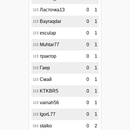
Ласточка13
0
1
115
Bayraqdar
0
1
115
esculap
0
1
115
Muhtar77
0
1
115
трактор
0
1
115
Гаер
0
1
115
Смай
0
1
115
KTKBR5
0
1
115
vainah56
0
1
115
IgorL77
0
1
115
stalko
0
2
162