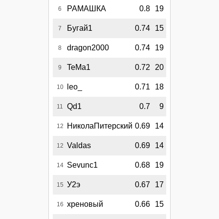
РАМАШКА
0.8
19
6
Бугай1
0.74
15
7
dragon2000
0.74
19
8
TeMa1
0.72
20
9
leo_
0.71
18
10
Qd1
0.7
9
11
НиколаПитерский
0.69
14
12
Valdas
0.69
14
12
Sevunc1
0.68
19
14
У2э
0.67
17
15
хреновый
0.66
15
16