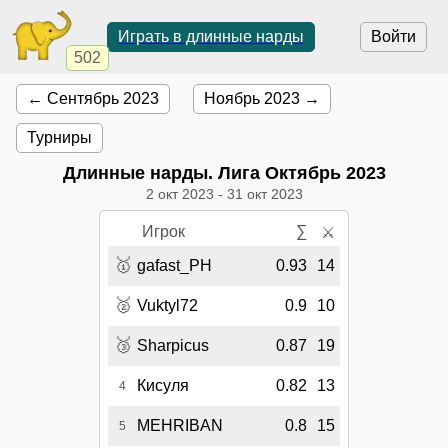
Играть в длинные нарды
Войти
502
← Сентябрь 2023
Ноябрь 2023 →
Турниры
Длинные нарды. Лига Октябрь 2023
2 окт 2023
-
31 окт 2023
Игрок
∑
⚔
🥇
gafast_PH
0.93
14
🥈
Vuktyl72
0.9
10
🥉
Sharpicus
0.87
19
Кисуля
0.82
13
4
MEHRIBAN
0.8
15
5