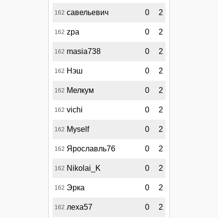
савельевич
0
2
162
zpa
0
2
162
masia738
0
2
162
Нэш
0
2
162
Мелкум
0
2
162
vichi
0
2
162
Myself
0
2
162
Ярославль76
0
2
162
Nikolai_K
0
2
162
Эрка
0
2
162
леха57
0
2
162