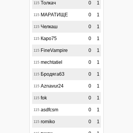
Толкач
0
1
115
МАРАТИЩЕ
0
1
115
Челкаш
0
1
115
Каро75
0
1
115
FineVampire
0
1
115
mechtatiel
0
1
115
Бродяга63
0
1
115
Aznavur24
0
1
115
fok
0
1
115
asdfcsm
0
1
115
romiko
0
1
115