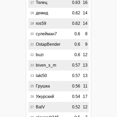
Телец
0.63
16
17
демид
0.62
14
18
ros59
0.62
14
18
сулейман7
0.6
8
20
OstapBender
0.6
9
21
buzi
0.6
12
22
biven_s_m
0.57
13
23
laki50
0.57
13
23
Грушка
0.56
11
25
Ужурский
0.54
17
26
BalV
0.52
12
27