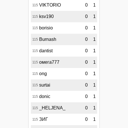
VIKTORIO
0
1
115
ksv190
0
1
115
borisio
0
1
115
Burnash
0
1
115
dantist
0
1
115
омега777
0
1
115
ong
0
1
115
surtai
0
1
115
donic
0
1
115
_HELJENA_
0
1
115
ЗИГ
0
1
115