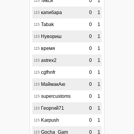
тикси
0
1
115
капибара
0
1
115
Tabak
0
1
115
Нувориш
0
1
115
время
0
1
115
astrex2
0
1
115
cgfhnfr
0
1
115
МаймакАю
0
1
115
supercustoms
0
1
115
Георгий71
0
1
115
Karpush
0
1
115
Gocha_Gam
0
1
115