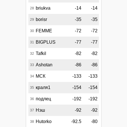
briukva
-14
-14
28
borisr
-35
-35
29
FEMME
-72
-72
30
BIGPLUS
-77
-77
31
Tafkil
-82
-82
32
Ashotan
-86
-86
33
МСК
-133
-133
34
краля1
-154
-154
35
подлец
-192
-192
36
Нэш
-92
-92
37
Hutorko
-92.5
-80
38