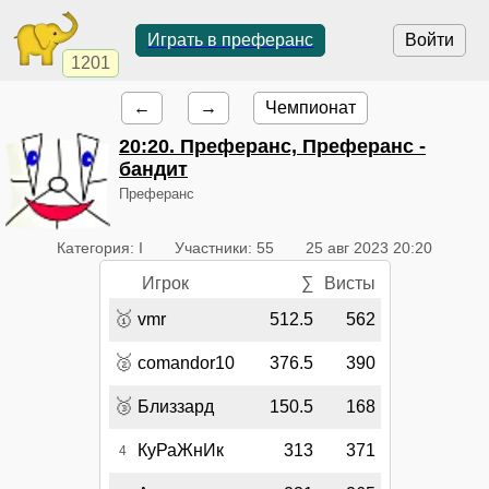
Играть в преферанс
Войти
1201
←
→
Чемпионат
20:20
. Преферанс, Преферанс -
бандит
Преферанс
Категория: I
Участники: 55
25 авг 2023 20:20
Игрок
∑
Висты
🥇
vmr
512.5
562
🥈
comandor10
376.5
390
🥉
Близзард
150.5
168
КуРаЖнИк
313
371
4