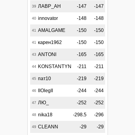
ЛАВР_АН
-147
-147
39
innovator
-148
-148
40
AMALGAME
-150
-150
41
карен1962
-150
-150
41
ANTONI
-165
-165
43
KONSTANTYN
-211
-211
44
пат10
-219
-219
45
IIOlegII
-244
-244
46
ЛЮ_
-252
-252
47
nika18
-298.5
-296
48
CLEANN
-29
-29
49