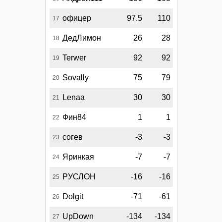
офицер
97.5
110
17
ДедЛимон
26
28
18
Terwer
92
92
19
Sovally
75
79
20
Lenaa
30
30
21
Фин84
1
1
22
согев
-3
-3
23
Яринкая
-7
-7
24
РУСЛОН
-16
-16
25
Dolgit
-71
-61
26
UpDown
-134
-134
27