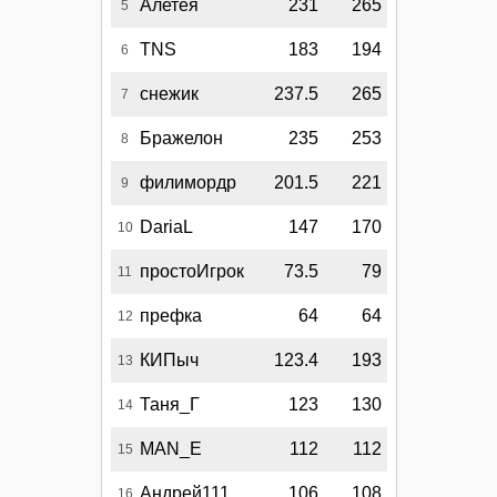
Алетея
231
265
5
TNS
183
194
6
снежик
237.5
265
7
Бражелон
235
253
8
филимордр
201.5
221
9
DariaL
147
170
10
простоИгрок
73.5
79
11
префка
64
64
12
КИПыч
123.4
193
13
Таня_Г
123
130
14
MAN_E
112
112
15
Андрей111
106
108
16