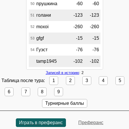
прушкина
-60
-60
50
голани
-123
-123
51
moxoi
-260
-260
52
gfgf
-15
-15
53
Гуэст
-76
-76
54
tamp1945
-102
-102
Записей в историю
: 2
Таблица после тура:
1
2
3
4
5
6
7
8
9
Турнирные баллы
Играть в преферанс
Преферанс