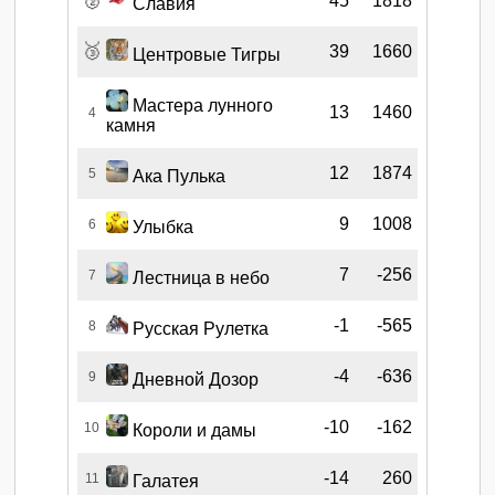
🥈
45
1818
Славия
🥉
39
1660
Центровые Тигры
Мастера лунного
13
1460
4
камня
12
1874
5
Ака Пулька
9
1008
6
Улыбка
7
-256
7
Лестница в небо
-1
-565
8
Русская Рулетка
-4
-636
9
Дневной Дозор
-10
-162
10
Короли и дамы
-14
260
11
Галатея