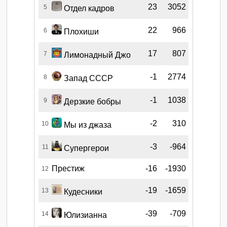
23
3052
5
Отдел кадров
22
966
6
Плохиши
17
807
7
Лимонадный Джо
-1
2774
8
Запад СССР
-1
1038
9
Дерзкие бобры
-2
310
10
Мы из джаза
-3
-964
11
Супергерои
Престиж
-16
-1930
12
-19
-1659
13
Кудесники
-39
-709
14
Юлизианна