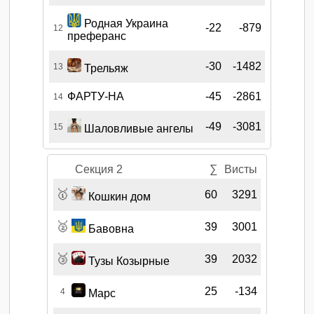
Родная Украина
-22
-879
12
преферанс
-30
-1482
13
Трельяж
ФАРТУ-НА
-45
-2861
14
-49
-3081
15
Шаловливые ангелы
Секция 2
∑
Висты
🥇
60
3291
Кошкин дом
🥈
39
3001
Бавовна
🥉
39
2032
Тузы Козырные
25
-134
4
Марс