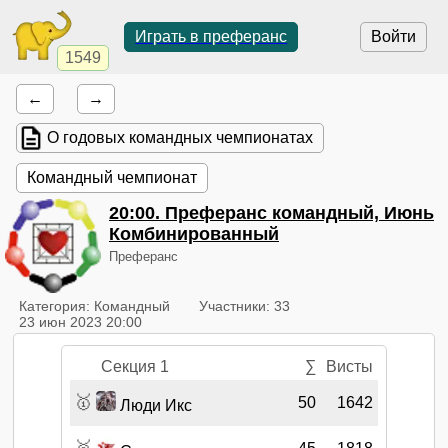
Играть в преферанс
Войти
1549
←
→
О годовых командных чемпионатах
Командный чемпионат
20:00
. Преферанс командный, Июнь
Комбинированный
Преферанс
Категория: Командный
Участники: 33
23 июн 2023 20:00
Секция 1
∑
Висты
🥇
50
1642
Люди Икс