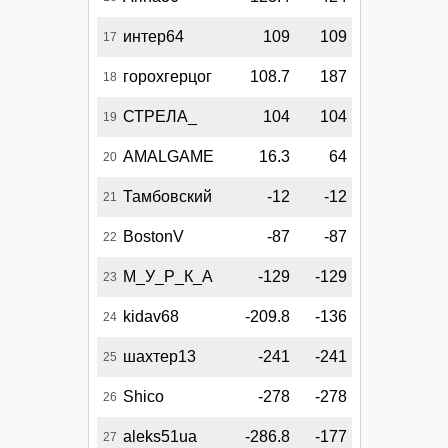
интер64
109
109
17
горохгерцог
108.7
187
18
СТРЕЛА_
104
104
19
AMALGAME
16.3
64
20
Тамбовский
-12
-12
21
BostonV
-87
-87
22
М_У_Р_К_А
-129
-129
23
kidav68
-209.8
-136
24
шахтер13
-241
-241
25
Shico
-278
-278
26
aleks51ua
-286.8
-177
27