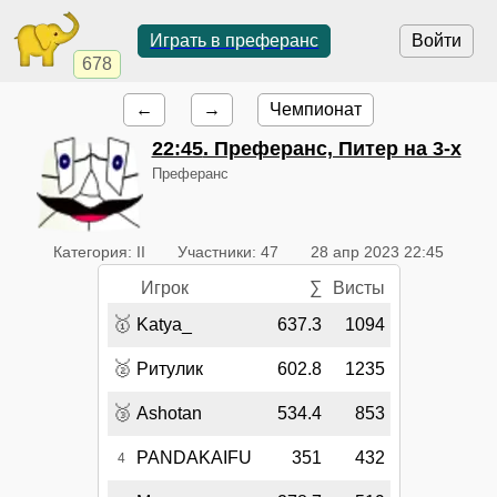
Играть в преферанс
Войти
678
←
→
Чемпионат
22:45
. Преферанс, Питер на 3-х
Преферанс
Категория: II
Участники: 47
28 апр 2023 22:45
Игрок
∑
Висты
🥇
Katya_
637.3
1094
🥈
Ритулик
602.8
1235
🥉
Ashotan
534.4
853
PANDAKAIFU
351
432
4