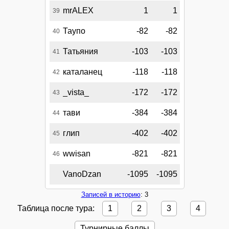
mrALEX
1
1
39
Таупо
-82
-82
40
Татьяния
-103
-103
41
каталанец
-118
-118
42
_vista_
-172
-172
43
тави
-384
-384
44
глип
-402
-402
45
wwisan
-821
-821
46
VanoDzan
-1095
-1095
Записей в историю
: 3
Таблица после тура:
1
2
3
4
Турнирные баллы