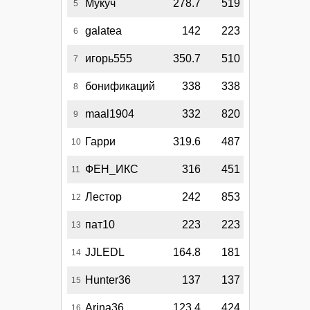
Мукуч
278.7
519
5
galatea
142
223
6
игорь555
350.7
510
7
бонификаций
338
338
8
maal1904
332
820
9
Гарри
319.6
487
10
ФЕН_ИКС
316
451
11
Лестор
242
853
12
пат10
223
223
13
JJLEDL
164.8
181
14
Hunter36
137
137
15
Arina36
123.4
424
16