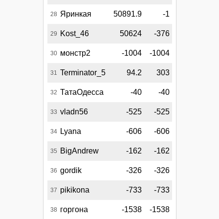
Яринкая
50891.9
-1
28
Kost_46
50624
-376
29
монстр2
-1004
-1004
30
Terminator_5
94.2
303
31
ТатаОдесса
-40
-40
32
vladn56
-525
-525
33
Lyana
-606
-606
34
BigAndrew
-162
-162
35
gordik
-326
-326
36
pikikona
-733
-733
37
горгона
-1538
-1538
38