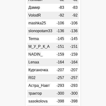
Дамир
-83
-83
VolodR
-92
-92
mashka25
-106
-106
slonopotam33
-136
-136
Terma
-145
-145
М_У_Р_К_А
-151
-151
NADIN_
-159
-159
Lenaa
-164
-164
Курганочка
-207
-207
R02
-257
-257
Астра_Навт
-293
-293
трактор
-300
-300
sasokolova
-398
-398