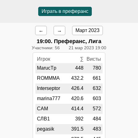
Играть в преферанс
←
→
Март 2023
19:00
. Преферанс, Лига
Участники: 56
21 мар 2023 19:00
Игрок
∑
Висты
MarucTp
448
780
ROMMMA
432.2
661
Interseptor
426.4
632
marina777
420.6
603
CAM
414.4
572
СЛВ1
392
484
pegasik
391.5
483