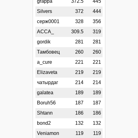
grappa
372.5
445
Silvers
372
444
серж0001
328
356
АССА_
309.5
319
gordik
281
281
Тамбовец
260
260
a_cure
221
221
Elizaveta
219
219
чатырдаг
214
214
galatea
189
189
Boruh56
187
187
Shtann
186
186
bond2
132
132
Veniamon
119
119