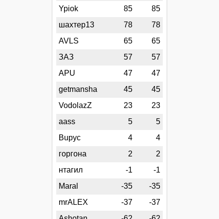
Ypiok
85
85
шахтер13
78
78
AVLS
65
65
ЗАЗ
57
57
APU
47
47
getmansha
45
45
VodolazZ
23
23
aass
5
5
Bupyc
4
4
горгона
2
2
нтагил
-1
-1
Maral
-35
-35
mrALEX
-37
-37
Ashotan
-62
-62