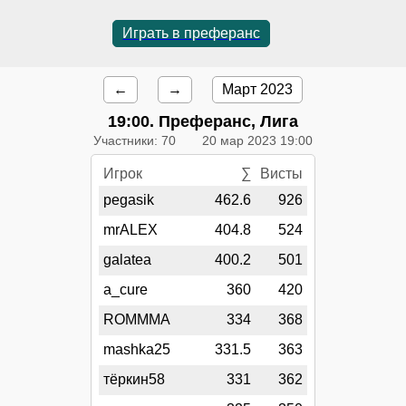
Играть в преферанс
←
→
Март 2023
19:00
. Преферанс, Лига
Участники: 70
20 мар 2023 19:00
Игрок
∑
Висты
pegasik
462.6
926
mrALEX
404.8
524
galatea
400.2
501
a_cure
360
420
ROMMMA
334
368
mashka25
331.5
363
тёркин58
331
362