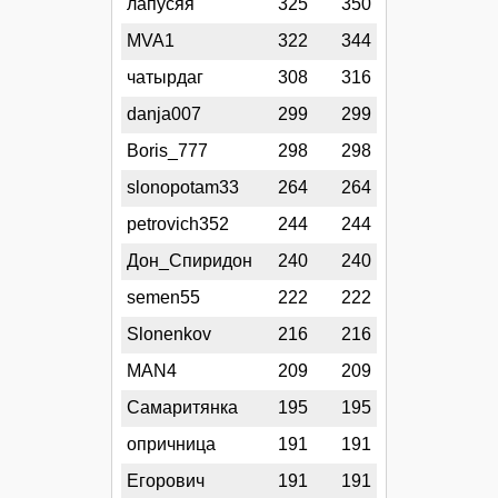
лапусяя
325
350
MVA1
322
344
чатырдаг
308
316
danja007
299
299
Boris_777
298
298
slonopotam33
264
264
petrovich352
244
244
Дон_Спиридон
240
240
semen55
222
222
Slonenkov
216
216
MAN4
209
209
Самаритянка
195
195
опричница
191
191
Егорович
191
191