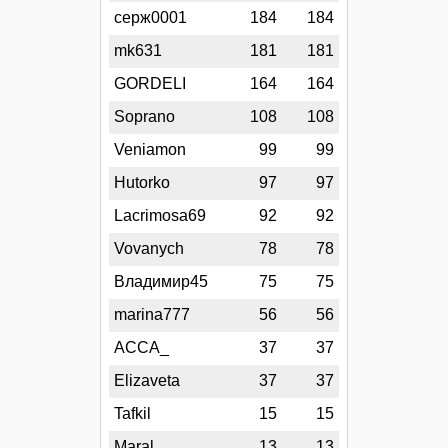
серж0001
184
184
mk631
181
181
GORDELI
164
164
Soprano
108
108
Veniamon
99
99
Hutorko
97
97
Lacrimosa69
92
92
Vovanych
78
78
Владимир45
75
75
marina777
56
56
АССА_
37
37
Elizaveta
37
37
Tafkil
15
15
Maral
13
13