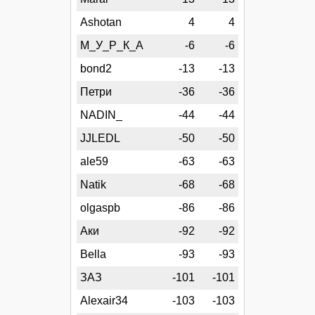
Ashotan
4
4
М_У_Р_К_А
-6
-6
bond2
-13
-13
Петри
-36
-36
NADIN_
-44
-44
JJLEDL
-50
-50
ale59
-63
-63
Natik
-68
-68
olgaspb
-86
-86
Аки
-92
-92
Bella
-93
-93
ЗАЗ
-101
-101
Alexair34
-103
-103