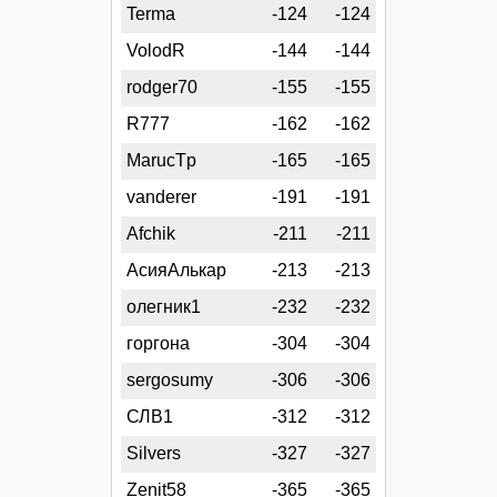
Terma
-124
-124
VolodR
-144
-144
rodger70
-155
-155
R777
-162
-162
MarucTp
-165
-165
vanderer
-191
-191
Afchik
-211
-211
АсияАлькар
-213
-213
олегник1
-232
-232
горгона
-304
-304
sergosumy
-306
-306
СЛВ1
-312
-312
Silvers
-327
-327
Zenit58
-365
-365