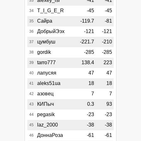
alexey_isr
-41
-41
33
T_I_G_E_R
-45
-45
34
Сайра
-119.7
-81
35
ДобрыйЭэх
-121
-121
36
цумбуш
-221.7
-210
37
gordik
-285
-285
38
tarro777
138.4
223
39
лапусяя
47
47
40
aleks51ua
18
18
41
азовец
7
7
42
КИПыч
0.3
93
43
pegasik
-23
-23
44
laz_2000
-38
-38
45
ДоннаРоза
-61
-61
46