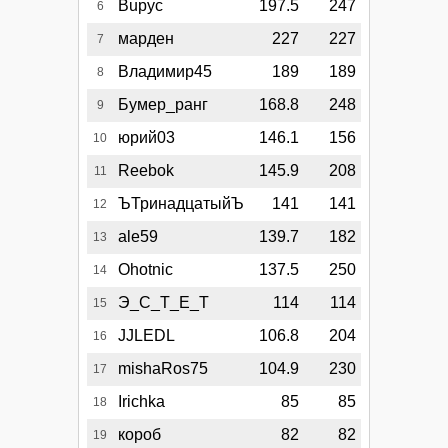
Bupyc
197.5
247
6
марден
227
227
7
Владимир45
189
189
8
Бумер_ранг
168.8
248
9
юрий03
146.1
156
10
Reebok
145.9
208
11
ЪТринадцатыйЪ
141
141
12
ale59
139.7
182
13
Ohotnic
137.5
250
14
Э_С_Т_Е_Т
114
114
15
JJLEDL
106.8
204
16
mishaRos75
104.9
230
17
Irichka
85
85
18
короб
82
82
19