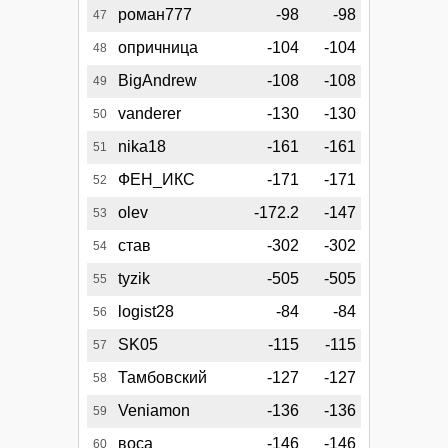
роман777
-98
-98
47
опричница
-104
-104
48
BigAndrew
-108
-108
49
vanderer
-130
-130
50
nika18
-161
-161
51
ФЕН_ИКС
-171
-171
52
olev
-172.2
-147
53
став
-302
-302
54
tyzik
-505
-505
55
logist28
-84
-84
56
SK05
-115
-115
57
Тамбовский
-127
-127
58
Veniamon
-136
-136
59
воса
-146
-146
60