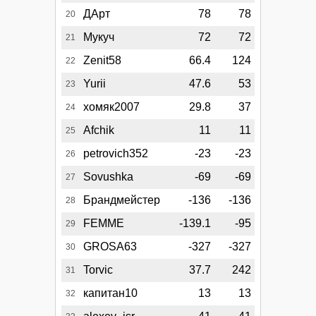
ДАрт
78
78
20
Мукуч
72
72
21
Zenit58
66.4
124
22
Yurii
47.6
53
23
хомяк2007
29.8
37
24
Afchik
11
11
25
petrovich352
-23
-23
26
Sovushka
-69
-69
27
Брандмейстер
-136
-136
28
FEMME
-139.1
-95
29
GROSA63
-327
-327
30
Torvic
37.7
242
31
капитан10
13
13
32