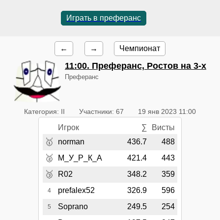
Играть в преферанс
←
→
Чемпионат
11:00
. Преферанс, Ростов на 3-х
Преферанс
Категория: II
Участники: 67
19 янв 2023 11:00
Игрок
∑
Висты
🥇
norman
436.7
488
🥈
М_У_Р_К_А
421.4
443
🥉
R02
348.2
359
prefalex52
326.9
596
4
Soprano
249.5
254
5