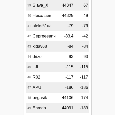
Slava_X
44347
67
39
Николаев
44329
49
40
aleks51ua
-79
-79
41
Сергееевич
-83.4
-42
42
kidav68
-84
-84
43
drizo
-93
-93
44
LJI
-115
-115
45
R02
-117
-117
46
APU
-186
-186
47
pegasik
44106
-174
48
Ebredo
44091
-189
49