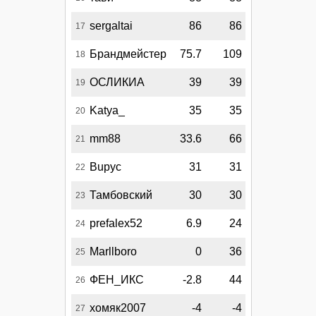
sergaltai
86
86
17
Брандмейстер
75.7
109
18
ОСЛИКИА
39
39
19
Katya_
35
35
20
mm88
33.6
66
21
Bupyc
31
31
22
Тамбовский
30
30
23
prefalex52
6.9
24
24
Marllboro
0
36
25
ФЕН_ИКС
-2.8
44
26
хомяк2007
-4
-4
27