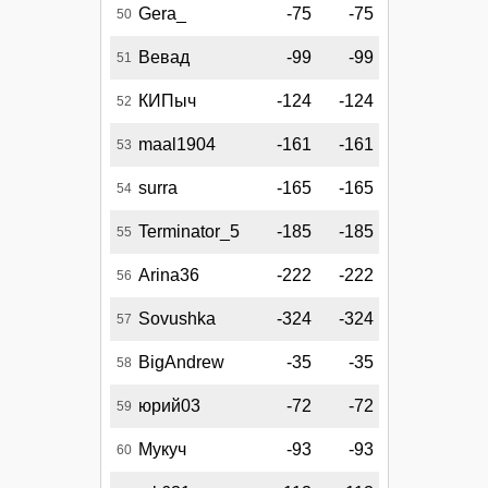
Gera_
-75
-75
50
Вевад
-99
-99
51
КИПыч
-124
-124
52
maal1904
-161
-161
53
surra
-165
-165
54
Terminator_5
-185
-185
55
Arina36
-222
-222
56
Sovushka
-324
-324
57
BigAndrew
-35
-35
58
юрий03
-72
-72
59
Мукуч
-93
-93
60