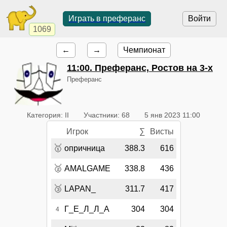
Играть в преферанс
Войти
1069
←
→
Чемпионат
11:00
. Преферанс, Ростов на 3-х
Преферанс
Категория: II
Участники: 68
5 янв 2023 11:00
Игрок
∑
Висты
🥇
опричница
388.3
616
🥈
AMALGAME
338.8
436
🥉
LAPAN_
311.7
417
Г_Е_Л_Л_А
304
304
4