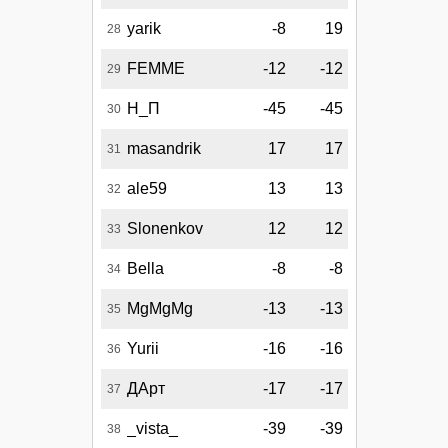
yarik
-8
19
28
FEMME
-12
-12
29
Н_П
-45
-45
30
masandrik
17
17
31
ale59
13
13
32
Slonenkov
12
12
33
Bella
-8
-8
34
MgMgMg
-13
-13
35
Yurii
-16
-16
36
ДАрт
-17
-17
37
_vista_
-39
-39
38