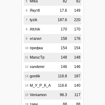
Mitia
82
82
5
Якут8
17.6
149
6
tyzik
187.6
220
7
Afchik
170
170
8
нтагил
158
176
9
префка
154
154
10
MarucTp
148
148
11
vanderer
146
146
12
gordik
116.8
187
13
М_У_Р_К_А
116.6
140
14
Veniamon
96.3
117
15
тави
88
88
16