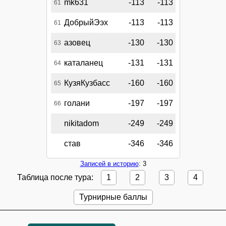
mk631
-113
-113
61
ДобрыйЭэх
-113
-113
61
азовец
-130
-130
63
каталанец
-131
-131
64
КузяКузбасс
-160
-160
65
голани
-197
-197
66
nikitadom
-249
-249
став
-346
-346
Записей в историю
: 3
Таблица после тура:
1
2
3
4
Турнирные баллы