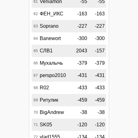
Veniamon
-55
-55
61
ФЕН_ИКС
-163
-163
62
Soprano
-227
-227
63
Banewort
-300
-300
64
СЛВ1
2043
-157
65
Мухалычь
-379
-379
66
perspo2010
-431
-431
67
R02
-433
-433
68
Ритулик
-459
-459
69
BigAndrew
-38
-38
70
SK05
-120
-120
71
vlad1555
-134
-134
72