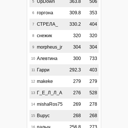
UpDown
363.8
506
5
горгона
309.8
353
6
СТРЕЛА_
330.2
404
7
снежик
320
320
8
morpheus_jr
304
304
9
Алевтина
300
733
10
Гарри
292.3
403
11
makeke
279
279
12
Г_Е_Л_Л_А
276
528
13
mishaRos75
269
278
14
Bupyc
268
268
15
палыч_
256.8
273
16