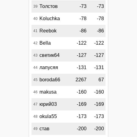
Толстов
-73
-73
39
Koluchka
-78
-78
40
Reebok
-86
-86
41
Bella
-122
-122
42
светик64
-127
-127
43
лапусяя
-131
-131
44
boroda66
2267
67
45
makusa
-160
-160
46
юрий03
-169
-169
47
okula55
-173
-173
48
став
-200
-200
49