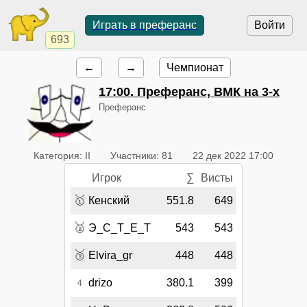
Играть в преферанс
Войти
693
←
→
Чемпионат
17:00
. Преферанс, ВМК на 3-х
Преферанс
Категория: II
Участники: 81
22 дек 2022 17:00
Игрок
∑
Висты
🥇
Кенский
551.8
649
🥈
Э_С_Т_Е_Т
543
543
🥉
Elvira_gr
448
448
drizo
380.1
399
4