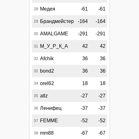
Медея
-61
-61
28
Брандмейстер
-164
-164
29
AMALGAME
-291
-291
30
М_У_Р_К_А
42
42
31
Afchik
36
36
32
bond2
36
36
32
orel62
18
18
34
atlz
-27
-27
35
Ленифец
-37
-37
36
FEMME
-52
-52
37
mm88
-67
-67
38