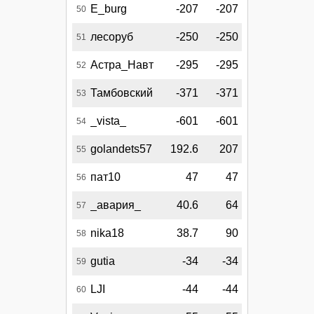
E_burg
-207
-207
50
лесоруб
-250
-250
51
Астра_Навт
-295
-295
52
Тамбовский
-371
-371
53
_vista_
-601
-601
54
golandets57
192.6
207
55
пат10
47
47
56
_авария_
40.6
64
57
nika18
38.7
90
58
gutia
-34
-34
59
LJI
-44
-44
60