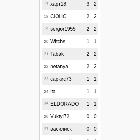
харт18
3
2
17
СЮНС
2
2
18
sergor1955
2
2
19
Witchs
1
1
20
Tabak
2
2
21
netanya
2
2
22
саркис73
1
1
23
ita
1
1
24
ELDORADO
1
1
25
Vuktyl72
0
0
26
василиск
0
0
27