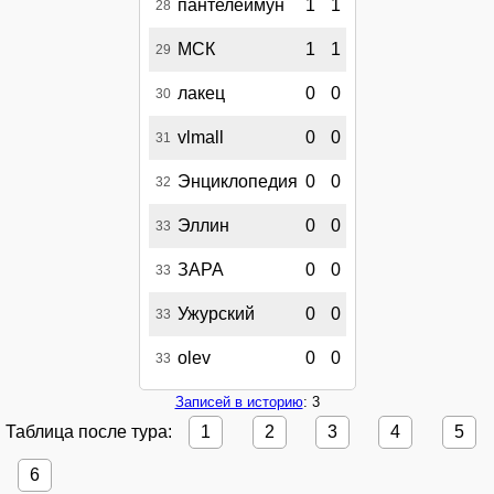
пантелеймун
1
1
28
МСК
1
1
29
лакец
0
0
30
vlmall
0
0
31
Энциклопедия
0
0
32
Эллин
0
0
33
ЗАРА
0
0
33
Ужурский
0
0
33
olev
0
0
33
Записей в историю
: 3
Таблица после тура:
1
2
3
4
5
6