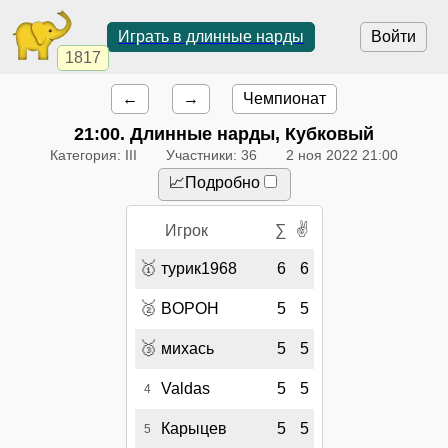
Играть в длинные нарды
Войти
1817
←
→
Чемпионат
21:00
. Длинные нарды, Кубковый
Категория: III
Участники: 36
2 ноя 2022 21:00
📈Подробно
✌
Игрок
∑
🥇
турик1968
6
6
🥈
BOPOH
5
5
🥉
михась
5
5
Valdas
5
5
4
Карыцев
5
5
5