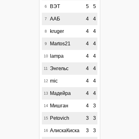
ВЭТ
5
5
6
ААБ
4
4
7
kruger
4
4
8
Martos21
4
4
9
lampa
4
4
10
Энгельс
4
4
11
mic
4
4
12
Мадейра
4
4
13
Мишган
4
3
14
Petovich
3
3
15
АлискаКиска
3
3
16