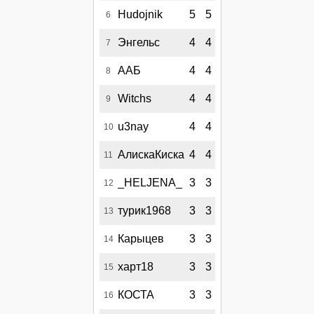
Hudojnik
5
5
6
Энгельс
4
4
7
ААБ
4
4
8
Witchs
4
4
9
u3nay
4
4
10
АлискаКиска
4
4
11
_HELJENA_
3
3
12
турик1968
3
3
13
Карыцев
3
3
14
харт18
3
3
15
КОСТА
3
3
16