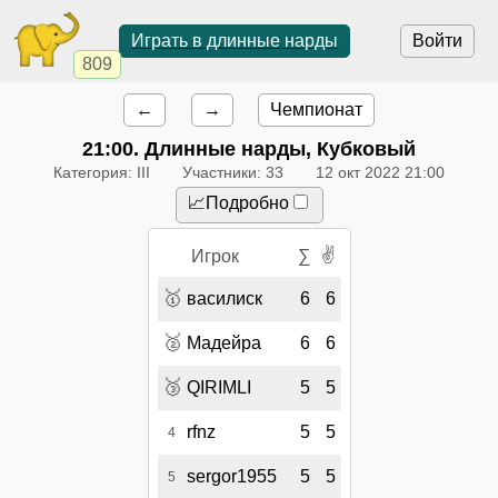
Играть в длинные нарды
Войти
809
←
→
Чемпионат
21:00
. Длинные нарды, Кубковый
Категория: III
Участники: 33
12 окт 2022 21:00
📈Подробно
✌
Игрок
∑
🥇
василиск
6
6
🥈
Мадейра
6
6
🥉
QIRIMLI
5
5
rfnz
5
5
4
sergor1955
5
5
5