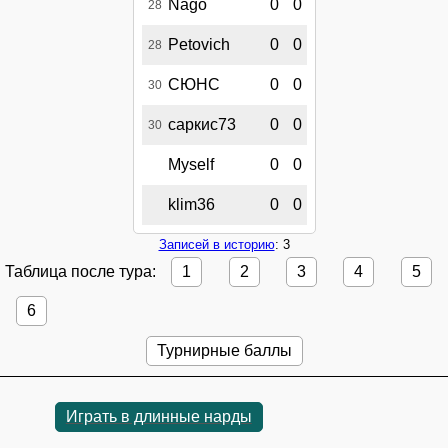
Nago
0
0
28
Petovich
0
0
28
СЮНС
0
0
30
саркис73
0
0
30
Myself
0
0
klim36
0
0
Записей в историю
: 3
Таблица после тура:
1
2
3
4
5
6
Турнирные баллы
Играть в длинные нарды