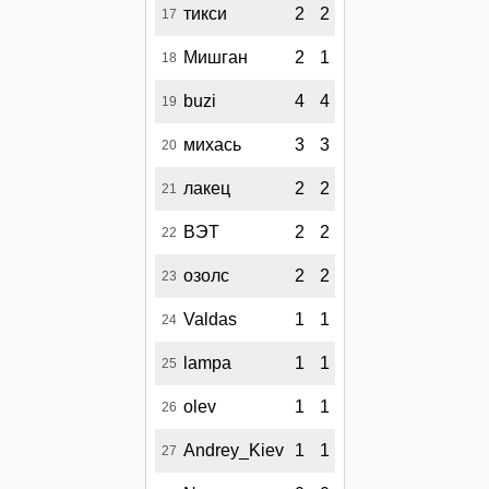
тикси
2
2
17
Мишган
2
1
18
buzi
4
4
19
михась
3
3
20
лакец
2
2
21
ВЭТ
2
2
22
озолс
2
2
23
Valdas
1
1
24
lampa
1
1
25
olev
1
1
26
Andrey_Kiev
1
1
27