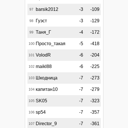
barsik2012
-3
-109
97
Гуэст
-3
-129
98
Таня_Г
-4
-172
99
Просто_такая
-5
-418
100
VolodR
-6
-204
101
maikl88
-6
-225
102
Шкодница
-7
-273
103
капитан10
-7
-279
104
SK05
-7
-323
105
sp54
-7
-357
106
Director_9
-7
-361
107