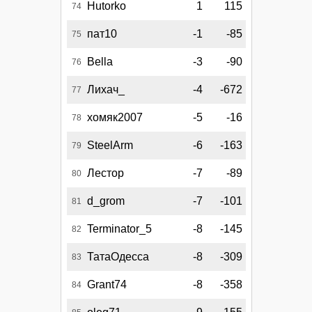
Hutorko
1
115
74
пат10
-1
-85
75
Bella
-3
-90
76
Лихач_
-4
-672
77
хомяк2007
-5
-16
78
SteelArm
-6
-163
79
Лестор
-7
-89
80
d_grom
-7
-101
81
Terminator_5
-8
-145
82
ТатаОдесса
-8
-309
83
Grant74
-8
-358
84