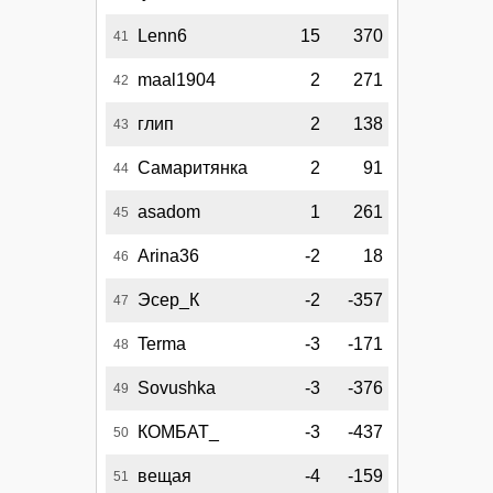
Lenn6
15
370
41
maal1904
2
271
42
глип
2
138
43
Самаритянка
2
91
44
asadom
1
261
45
Arina36
-2
18
46
Эсер_К
-2
-357
47
Terma
-3
-171
48
Sovushka
-3
-376
49
КОМБАТ_
-3
-437
50
вещая
-4
-159
51