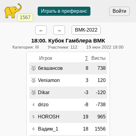
Играть в преферанс
Войти
1567
←
→
ВМК-2022
18:00
. Кубок Гамблера ВМК
Категория: III
Участники: 112
19 июн 2022 18:00
Игрок
∑
Висты
🥇
безшансов
8
738
🥈
Veniamon
3
120
🥉
Dikar
-3
-120
drizo
-8
-738
4
HOROSH
19
965
5
Вадим_1
18
1556
6