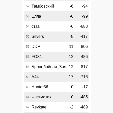
Тамбовский
-6
-94
52
Елла
-6
-99
53
став
-6
-688
54
Silvers
-8
-417
55
DDP
-11
-806
56
FOX1
-12
-486
57
Бронебойная_Зая
-12
-817
58
A44
-17
-716
59
Hunter36
0
-17
60
Флегматик
0
-485
61
Revkate
-2
-489
62