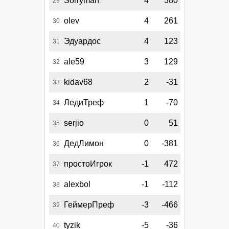
Sorryman
4
380
29
olev
4
261
30
Эдуардос
4
123
31
ale59
3
129
32
kidav68
2
-31
33
ЛедиТреф
1
-70
34
serjio
0
51
35
ДедЛимон
0
-381
36
простоИгрок
-1
472
37
alexbol
-1
-112
38
ГеймерПреф
-3
-466
39
tyzik
-5
-36
40