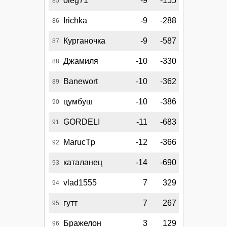
oleg71
-9
-155
85
Irichka
-9
-288
86
Курганочка
-9
-587
87
Джамиля
-10
-330
88
Banewort
-10
-362
89
цумбуш
-10
-386
90
GORDELI
-11
-683
91
MarucTp
-12
-366
92
каталанец
-14
-690
93
vlad1555
7
329
94
гутт
7
267
95
Бражелон
3
129
96