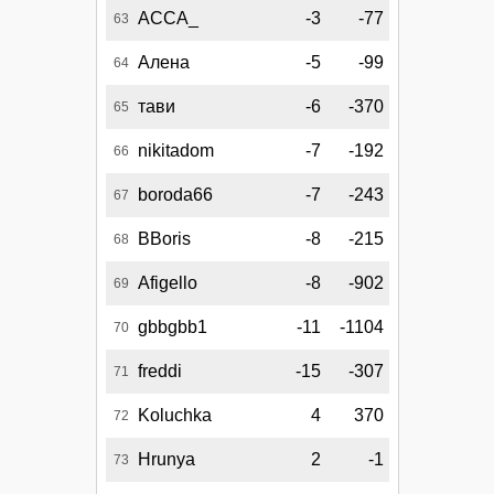
АССА_
-3
-77
63
Алена
-5
-99
64
тави
-6
-370
65
nikitadom
-7
-192
66
boroda66
-7
-243
67
BBoris
-8
-215
68
Afigello
-8
-902
69
gbbgbb1
-11
-1104
70
freddi
-15
-307
71
Koluchka
4
370
72
Hrunya
2
-1
73