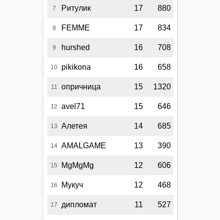
Ритулик
17
880
7
FEMME
17
834
8
hurshed
16
708
9
pikikona
16
658
10
опричница
15
1320
11
avel71
15
646
12
Алетея
14
685
13
AMALGAME
13
390
14
MgMgMg
12
606
15
Мукуч
12
468
16
дипломат
11
527
17