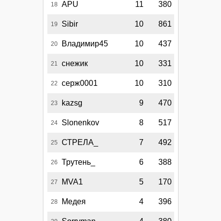
APU
11
380
18
Sibir
10
861
19
Владимир45
10
437
20
снежик
10
331
21
серж0001
10
310
22
kazsg
9
470
23
Slonenkov
8
517
24
СТРЕЛА_
7
492
25
Трутень_
6
388
26
MVA1
5
170
27
Медея
4
396
28