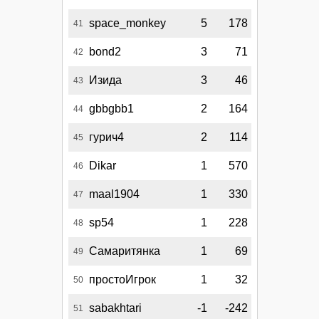
space_monkey
5
178
41
bond2
3
71
42
Изида
3
46
43
gbbgbb1
2
164
44
гурич4
2
114
45
Dikar
1
570
46
maal1904
1
330
47
sp54
1
228
48
Самаритянка
1
69
49
простоИгрок
1
32
50
sabakhtari
-1
-242
51