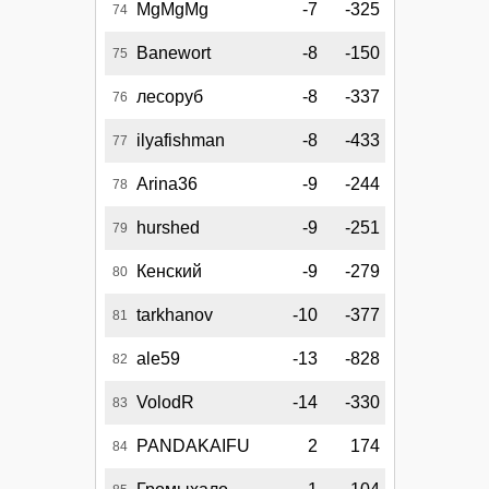
MgMgMg
-7
-325
74
Banewort
-8
-150
75
лесоруб
-8
-337
76
ilyafishman
-8
-433
77
Arina36
-9
-244
78
hurshed
-9
-251
79
Кенский
-9
-279
80
tarkhanov
-10
-377
81
ale59
-13
-828
82
VolodR
-14
-330
83
PANDAKAIFU
2
174
84