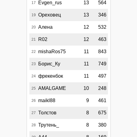
Evgen_rus
13
564
17
Ореховец
13
346
19
Алена
12
532
20
R02
12
463
21
mishaRos75
11
843
22
Борис_Ку
11
749
23
фрекенбок
11
497
24
AMALGAME
10
248
25
maikl88
9
461
26
Толстов
8
675
27
Трутень_
8
380
28