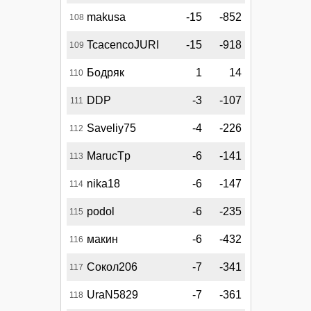
makusa
-15
-852
108
TcacencoJURI
-15
-918
109
Бодряк
1
14
110
DDP
-3
-107
111
Saveliy75
-4
-226
112
MarucTp
-6
-141
113
nika18
-6
-147
114
podol
-6
-235
115
макин
-6
-432
116
Сокол206
-7
-341
117
UraN5829
-7
-361
118