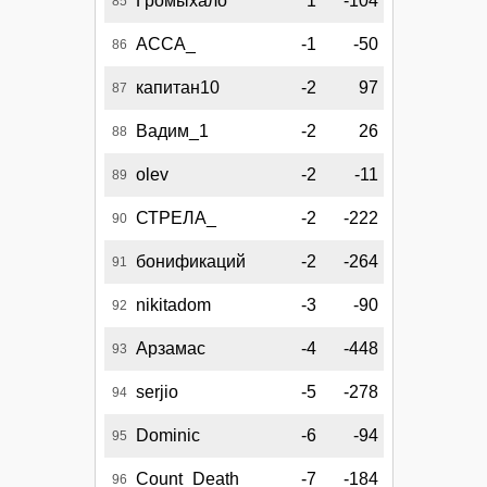
Громыхало
1
-104
85
АССА_
-1
-50
86
капитан10
-2
97
87
Вадим_1
-2
26
88
olev
-2
-11
89
СТРЕЛА_
-2
-222
90
бонификаций
-2
-264
91
nikitadom
-3
-90
92
Арзамас
-4
-448
93
serjio
-5
-278
94
Dominic
-6
-94
95
Count_Death
-7
-184
96