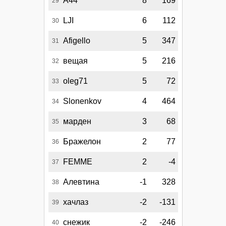
A44
8
169
29
LJI
6
112
30
Afigello
5
347
31
вещая
5
216
32
oleg71
5
72
33
Slonenkov
4
464
34
марден
3
68
35
Бражелон
2
77
36
FEMME
2
-4
37
Алевтина
-1
328
38
хачлаз
-2
-131
39
снежик
-2
-246
40