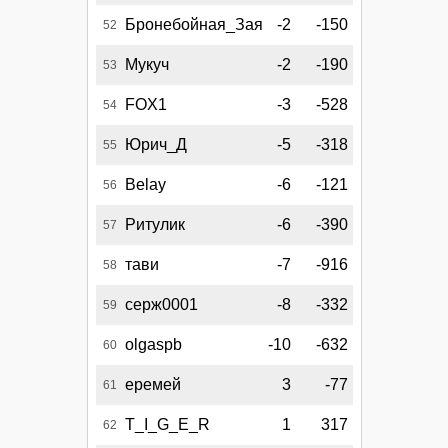
Бронебойная_Зая
-2
-150
52
Мукуч
-2
-190
53
FOX1
-3
-528
54
Юрич_Д
-5
-318
55
Belay
-6
-121
56
Ритулик
-6
-390
57
тави
-7
-916
58
серж0001
-8
-332
59
olgaspb
-10
-632
60
еремей
3
-77
61
T_I_G_E_R
1
317
62