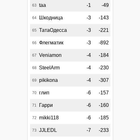
taa
-1
-49
63
Шкодница
-3
-143
64
ТатаОдесса
-3
-221
65
Флегматик
-3
-892
66
Veniamon
-4
-184
67
SteelArm
-4
-230
68
pikikona
-4
-307
69
глип
-6
-157
70
Гарри
-6
-160
71
mikki118
-6
-185
72
JJLEDL
-7
-233
73