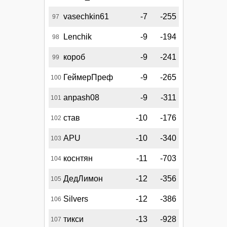
vasechkin61
-7
-255
97
Lenchik
-9
-194
98
короб
-9
-241
99
ГеймерПреф
-9
-265
100
anpash08
-9
-311
101
став
-10
-176
102
APU
-10
-340
103
коснтян
-11
-703
104
ДедЛимон
-12
-356
105
Silvers
-12
-386
106
тикси
-13
-928
107