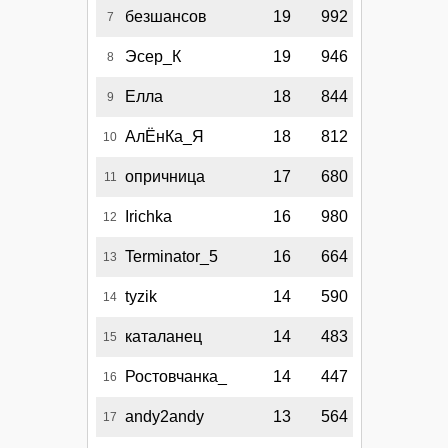
безшансов
19
992
7
Эсер_К
19
946
8
Елла
18
844
9
АлЁнКа_Я
18
812
10
опричница
17
680
11
Irichka
16
980
12
Terminator_5
16
664
13
tyzik
14
590
14
каталанец
14
483
15
Ростовчанка_
14
447
16
andy2andy
13
564
17