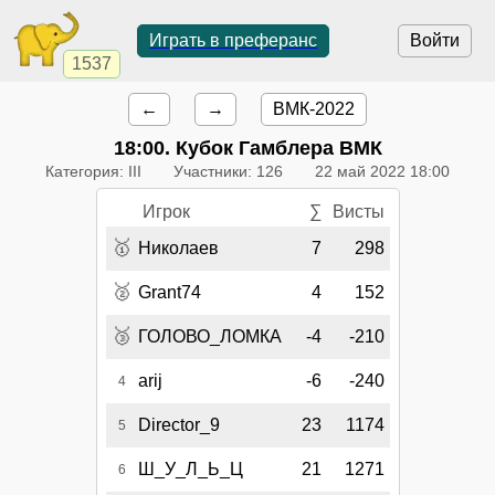
Играть в преферанс
Войти
1537
←
→
ВМК-2022
18:00
. Кубок Гамблера ВМК
Категория: III
Участники: 126
22 май 2022 18:00
Игрок
∑
Висты
🥇
Николаев
7
298
🥈
Grant74
4
152
🥉
ГОЛОВО_ЛОМКА
-4
-210
arij
-6
-240
4
Director_9
23
1174
5
Ш_У_Л_Ь_Ц
21
1271
6