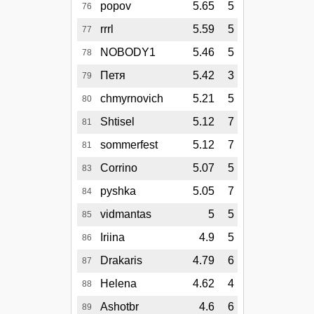
popov
5.65
5
76
rrrl
5.59
5
77
NOBODY1
5.46
5
78
Петя
5.42
3
79
chmyrnovich
5.21
5
80
Shtisel
5.12
7
81
sommerfest
5.12
7
81
Corrino
5.07
5
83
pyshka
5.05
7
84
vidmantas
5
5
85
Iriina
4.9
5
86
Drakaris
4.79
6
87
Helena
4.62
4
88
Ashotbr
4.6
6
89