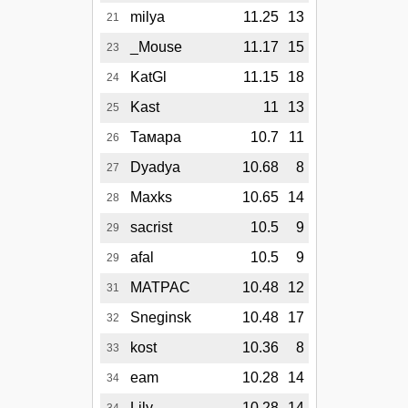
milya
11.25
13
21
_Mouse
11.17
15
23
KatGl
11.15
18
24
Kast
11
13
25
Тамара
10.7
11
26
Dyadya
10.68
8
27
Maxks
10.65
14
28
sacrist
10.5
9
29
afal
10.5
9
29
MATPAC
10.48
12
31
Sneginsk
10.48
17
32
kost
10.36
8
33
eam
10.28
14
34
Lily
10.28
14