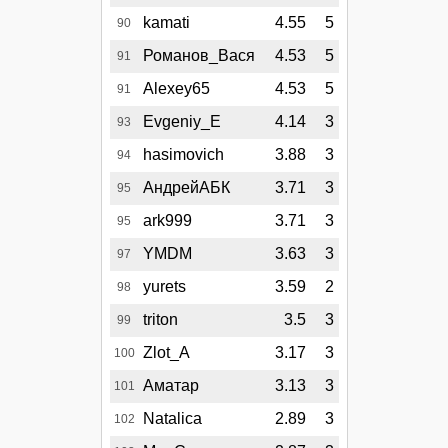
kamati
4.55
5
90
Романов_Вася
4.53
5
91
Alexey65
4.53
5
91
Evgeniy_E
4.14
3
93
hasimovich
3.88
3
94
АндрейАБК
3.71
3
95
ark999
3.71
3
95
YMDM
3.63
3
97
yurets
3.59
2
98
triton
3.5
3
99
Zlot_A
3.17
3
100
Аматар
3.13
3
101
Natalica
2.89
3
102