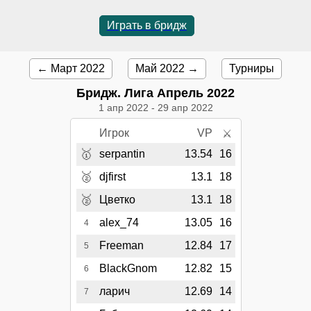
Играть в бридж
← Март 2022
Май 2022 →
Турниры
Бридж. Лига Апрель 2022
1 апр 2022
-
29 апр 2022
Игрок
VP
⚔
🥇
serpantin
13.54
16
🥈
djfirst
13.1
18
🥈
Цветко
13.1
18
alex_74
13.05
16
4
Freeman
12.84
17
5
BlackGnom
12.82
15
6
ларич
12.69
14
7