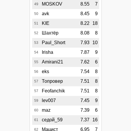
MOSKOV
8.55
7
49
avk
8.45
9
50
KIE
8.22
18
51
Шахтёр
8.08
8
52
Paul_Short
7.93
10
53
Irisha
7.87
9
54
Amirani21
7.62
6
55
eks
7.54
8
56
Топровер
7.51
8
57
Feofanchik
7.51
8
57
lev007
7.45
9
59
maz
7.39
6
60
седой_59
7.37
16
61
Мацист
6.95
7
62