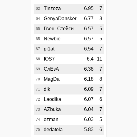
Tinzoza
6.95
7
62
GenyaDansker
6.77
8
64
Гвен_Стейси
6.57
5
65
Newbie
6.57
5
65
pi1at
6.54
7
67
IOS7
6.4
11
68
СлЕзА
6.38
7
69
MagDa
6.18
8
70
dlk
6.09
7
71
Laodika
6.07
6
72
AZbuka
6.04
7
73
ozman
6.03
5
74
dedatola
5.83
6
75