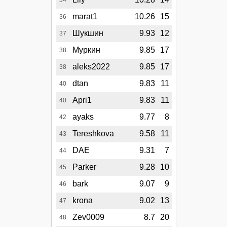
34
marat1
10.26
15
36
Шукшин
9.93
12
37
Муркин
9.85
17
38
aleks2022
9.85
17
38
dtan
9.83
11
40
Apri1
9.83
11
40
ayaks
9.77
8
42
Tereshkova
9.58
11
43
DAE
9.31
7
44
Parker
9.28
10
45
bark
9.07
9
46
krona
9.02
13
47
Zev0009
8.7
20
48