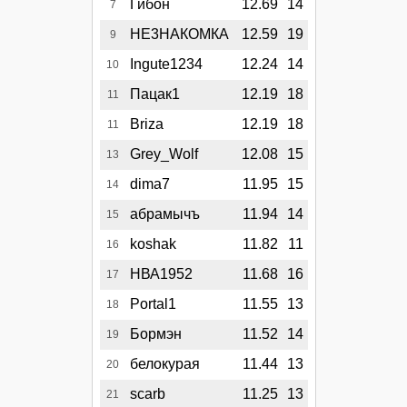
Гибон
12.69
14
7
НЕ3НАКОМКА
12.59
19
9
Ingute1234
12.24
14
10
Пацак1
12.19
18
11
Briza
12.19
18
11
Grey_Wolf
12.08
15
13
dima7
11.95
15
14
абрамычъ
11.94
14
15
koshak
11.82
11
16
НВА1952
11.68
16
17
Portal1
11.55
13
18
Бормэн
11.52
14
19
белокурая
11.44
13
20
scarb
11.25
13
21