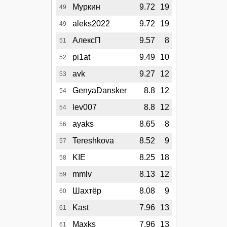
Муркин
9.72
19
49
aleks2022
9.72
19
49
АлексП
9.57
8
51
pi1at
9.49
10
52
avk
9.27
12
53
GenyaDansker
8.8
12
54
lev007
8.8
12
54
ayaks
8.65
8
56
Tereshkova
8.52
9
57
KIE
8.25
18
58
mmlv
8.13
12
59
Шахтёр
8.08
9
60
Kast
7.96
13
61
Maxks
7.96
13
61