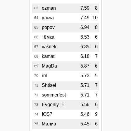
ozman
7.59
8
63
ульча
7.49
10
64
popov
6.94
8
65
тёмка
6.53
6
66
vasilek
6.35
6
67
kamati
6.18
7
68
MagDa
5.87
6
69
rrrl
5.73
5
70
Shtisel
5.71
7
71
sommerfest
5.71
7
71
Evgeniy_E
5.56
6
73
IOS7
5.46
9
74
Малив
5.45
6
75