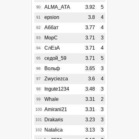
ALMA_ATA
3.92
5
90
epsion
3.8
4
91
Аббат
3.77
4
92
MopC
3.71
3
93
СлЕзА
3.71
4
94
седой_59
3.71
5
95
Вольф
3.65
3
96
Zwyciezca
3.6
4
97
Ingute1234
3.48
3
98
Whale
3.31
2
99
Amirani21
3.31
3
100
Drakaris
3.23
3
101
Natalica
3.13
3
102