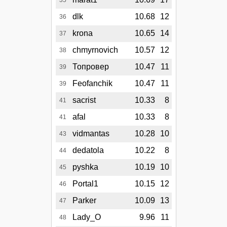
35
dlk
10.68
12
36
krona
10.65
14
37
chmyrnovich
10.57
12
38
Топровер
10.47
11
39
Feofanchik
10.47
11
39
sacrist
10.33
8
41
afal
10.33
8
41
vidmantas
10.28
10
43
dedatola
10.22
8
44
pyshka
10.19
10
45
Portal1
10.15
12
46
Parker
10.09
13
47
Lady_O
9.96
11
48