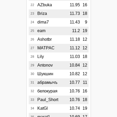
AZbuka
11.95
16
22
Briza
11.73
18
23
dima7
11.43
9
24
eam
11.2
19
25
Ashotbr
11.18
12
26
MATPAC
11.12
12
27
Lily
11.03
18
28
Antonov
10.84
12
29
Шукшин
10.82
12
30
абрамычъ
10.77
11
31
белокурая
10.76
16
32
Paul_Short
10.76
18
33
KatGl
10.74
19
34
marat1
10.69
17