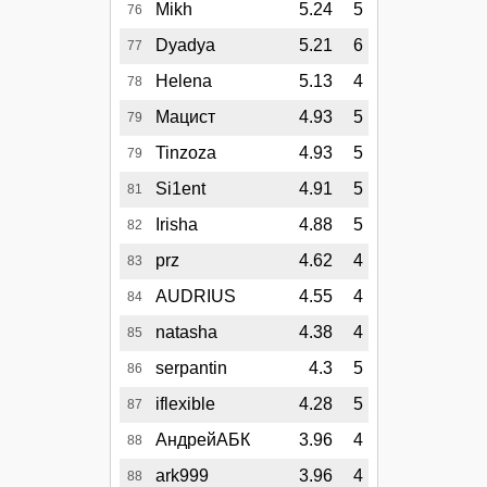
Mikh
5.24
5
76
Dyadya
5.21
6
77
Helena
5.13
4
78
Мацист
4.93
5
79
Tinzoza
4.93
5
79
Si1ent
4.91
5
81
Irisha
4.88
5
82
prz
4.62
4
83
AUDRIUS
4.55
4
84
natasha
4.38
4
85
serpantin
4.3
5
86
iflexible
4.28
5
87
АндрейАБК
3.96
4
88
ark999
3.96
4
88