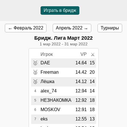
Играть в бридж
← Февраль 2022
Апрель 2022 →
Турниры
Бридж. Лига Март 2022
1 мар 2022
-
31 мар 2022
Игрок
VP
⚔
🥇
DAE
14.64
15
🥈
Freeman
14.42
20
🥉
Лёшка
14.12
14
alex_74
12.94
14
4
НЕ3НАКОМКА
12.92
18
5
MOSKOV
12.91
18
6
eks
12.55
13
7