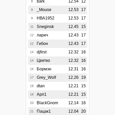
bark
12.54
12
8
_Mouse
12.53
17
9
НВА1952
12.53
17
9
Sneginsk
12.45
15
11
ларич
12.43
17
12
Гибон
12.43
17
12
djfirst
12.32
16
14
Цветко
12.32
16
14
Бормэн
12.31
16
16
Grey_Wolf
12.26
19
17
dtan
12.21
15
18
Apri1
12.21
15
18
BlackGnom
12.14
16
20
Пацак1
12.04
20
21