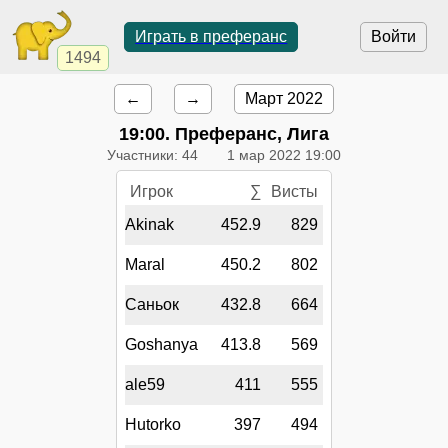
Играть в преферанс
Войти
1494
←
→
Март 2022
19:00
. Преферанс, Лига
Участники: 44
1 мар 2022 19:00
Игрок
∑
Висты
Akinak
452.9
829
Maral
450.2
802
Саньок
432.8
664
Goshanya
413.8
569
ale59
411
555
Hutorko
397
494