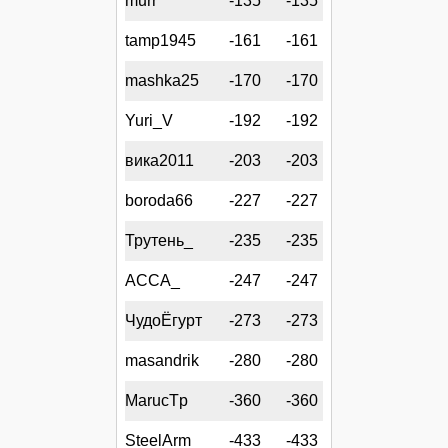
murr
-135
-135
tamp1945
-161
-161
mashka25
-170
-170
Yuri_V
-192
-192
вика2011
-203
-203
boroda66
-227
-227
Трутень_
-235
-235
АССА_
-247
-247
ЧудоЁгурт
-273
-273
masandrik
-280
-280
MarucTp
-360
-360
SteelArm
-433
-433