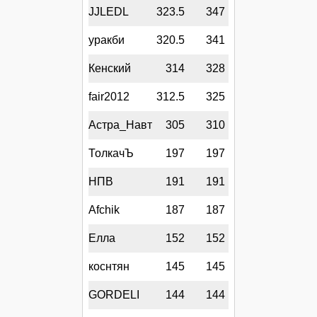
JJLEDL
323.5
347
уракби
320.5
341
Кенский
314
328
fair2012
312.5
325
Астра_Навт
305
310
ТолкачЪ
197
197
НПВ
191
191
Afchik
187
187
Елла
152
152
коснтян
145
145
GORDELI
144
144