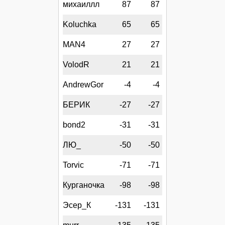
михаиллл
87
87
Koluchka
65
65
MAN4
27
27
VolodR
21
21
AndrewGor
-4
-4
БЕРИК
-27
-27
bond2
-31
-31
ЛЮ_
-50
-50
Torvic
-71
-71
Курганочка
-98
-98
Эсер_К
-131
-131